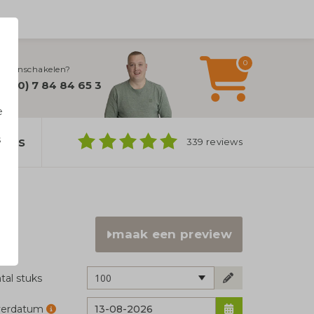
0
lijn inschakelen?
32 (0) 7 84 84 65 3
e
s
bags
339 reviews
n
maak een preview
100
tal stuks
verdatum