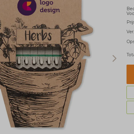
Bed
Voo
Pri
Ver
Ops
Tot