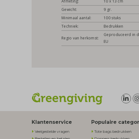
Afmeting:
10 x 13 cm
Gewicht:
9 gr.
Minimaal aantal:
100 stuks
Techniek:
Bedrukken
Geproduceerd in 
Regio van herkomst:
EU
Klantenservice
Populaire catego
Veelgestelde vragen
Tote bags bedrukken
Bestellen en betalen
Doppers bedrukken