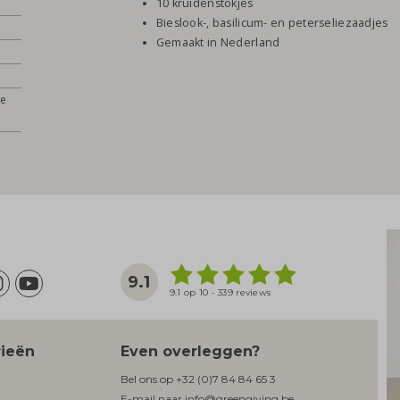
10 kruidenstokjes
Bieslook-, basilicum- en peterseliezaadjes
Gemaakt in Nederland
de
9.1
9.1 op 10 - 339 reviews
rieën
Even overleggen?
Bel ons op
+32 (0)7 84 84 65 3
E-mail naar
info@greengiving.be