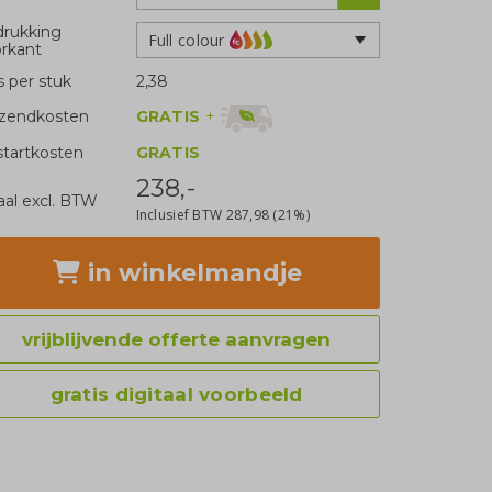
rukking
Full colour
rkant
js per stuk
2,38
GRATIS
+
zendkosten
tartkosten
GRATIS
238,-
aal excl. BTW
Inclusief BTW
287,98
(21%)
in winkelmandje
vrijblijvende offerte aanvragen
gratis digitaal voorbeeld