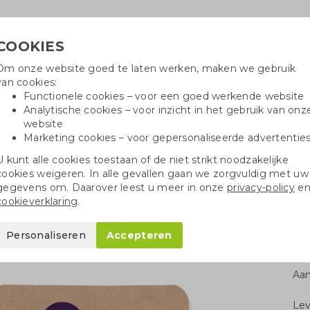
COOKIES
Om onze website goed te laten werken, maken we gebruik
Hulp
van cookies:
+
Functionele cookies – voor een goed werkende website
Analytische cookies – voor inzicht in het gebruik van onz
website
Marketing cookies – voor gepersonaliseerde advertentie
oei
Drinkflessen
Balpennen
Tote 
U kunt alle cookies toestaan of de niet strikt noodzakelijke
cookies weigeren. In alle gevallen gaan we zorgvuldig met uw
bloei
Kruidenstokjes
gegevens om. Daarover leest u meer in onze
privacy-policy
e
cookieverklaring
.
Personaliseren
Accepteren
Aan
Le