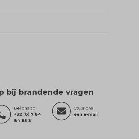
lp bij brandende vragen
Bel ons op
Stuur ons
+32 (0) 7 84
een e-mail
84 65 3