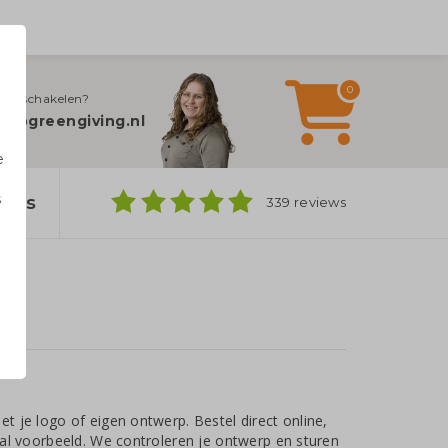
0
jn inschakelen?
fo@greengiving.nl
e
s
bags
339 reviews
n
t je logo of eigen ontwerp. Bestel direct online,
aal voorbeeld. We controleren je ontwerp en sturen