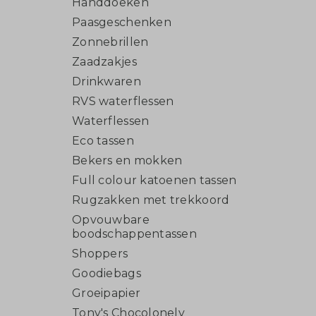
Handdoeken
Paasgeschenken
Zonnebrillen
Zaadzakjes
Drinkwaren
RVS waterflessen
Waterflessen
Eco tassen
Bekers en mokken
Full colour katoenen tassen
Rugzakken met trekkoord
Opvouwbare
boodschappentassen
Shoppers
Goodiebags
Groeipapier
Tony's Chocolonely