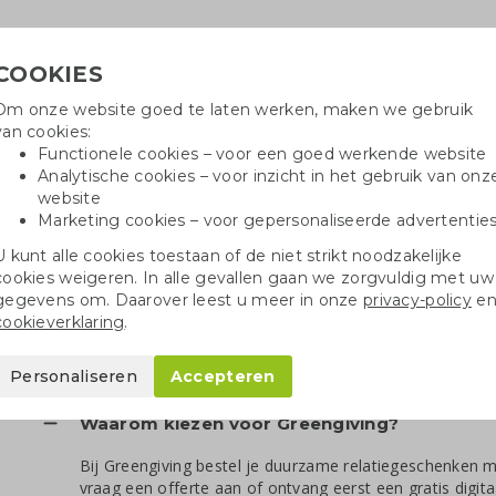
COOKIES
Om onze website goed te laten werken, maken we gebruik
Hulpli
van cookies:
in
Functionele cookies – voor een goed werkende website
Analytische cookies – voor inzicht in het gebruik van onz
website
Marketing cookies – voor gepersonaliseerde advertentie
oei
Drinkflessen
Balpennen
Tote 
U kunt alle cookies toestaan of de niet strikt noodzakelijke
cookies weigeren. In alle gevallen gaan we zorgvuldig met uw
gegevens om. Daarover leest u meer in onze
privacy-policy
e
cookieverklaring
.
Alles over bestellen
Personaliseren
Accepteren
Waarom kiezen voor Greengiving?
Bij Greengiving bestel je duurzame relatiegeschenken me
vraag een offerte aan of ontvang eerst een gratis digit