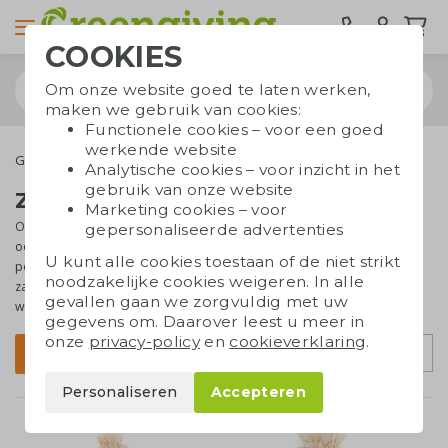
COOKIES
Om onze website goed te laten werken,
maken we gebruik van cookies:
Functionele cookies – voor een goed
werkende website
Groene relatiegeschenken
Zaadbommen
Analytische cookies – voor inzicht in het
gebruik van onze website
Zaadbommen bedrukken
Marketing cookies – voor
Op zoek naar een geschenk waar de natuur baat bij heeft? En dat
gepersonaliseerde advertenties
ook nog eens
origineel is om weg te geven
? Dan zijn zaadbommen
U kunt alle cookies toestaan of de niet strikt
perfect.
Zaadbommen
zijn balletjes van aarde of klei met daarin
noodzakelijke cookies weigeren. In alle
zaadjes. Deze balletjes kunnen overal neergelegd of neergegooid
gevallen gaan we zorgvuldig met uw
worden, zodat er een
vrolijke bloemenzee
ontstaat!
gegevens om. Daarover leest u meer in
onze
privacy-policy
en
cookieverklaring
.
Sorteer op
Filter
Personaliseren
Accepteren