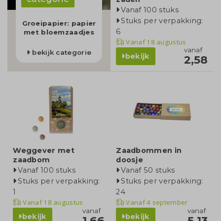
Vanaf 100 stuks
Stuks per verpakking:
Groeipapier: papier
6
met bloemzaadjes
Vanaf
18 augustus
vanaf
bekijk categorie
bekijk
2,58
Weggever met
Zaadbommen in
zaadbom
doosje
Vanaf 100 stuks
Vanaf 50 stuks
Stuks per verpakking:
Stuks per verpakking:
1
24
Vanaf
18 augustus
Vanaf
4 september
vanaf
vanaf
bekijk
bekijk
1,66
5,13