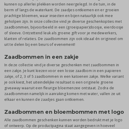
kunnen op allerlei plekken worden neergelegd. In de tuin, in de
berm of langs de waterkant. De zaadjes ontkiemen en er groeien
prachtige bloemen, waar insecten en bijen natuurlijk ook mee
geholpen zijn. In onze collectie vind je diverse geschenkopties met
zaadbommen, bijvoorbeeld in een (groeipapier)doosje, eierdoosje
of sleeve. Ontzettend leuk als groene gift voor je medewerkers,
klanten of relaties. De zaadbommen zijn ook ideaal én origineel om
uit te delen bij een beurs of evenement!
Zaadbommen in een zakje
In deze collectie vind je diverse geschenken met zaadbommen in
een zakje. Je kunt kiezen voor een losse zaadbom in een papieren
zakje, of 2, 3 of 5 zaadbommen in een katoenen zakje. Welke variant
je ook kiest, het uiteindelijke resultaat is een originele groene
giveaway waaruit een fleurige bloemenzee ontstaat. Zodra de
zaadbommen namelijk in aanraking komen met water, vallen ze uit
elkaar en kunnen de zaadjes gaan ontkiemen.
Zaadbommen en bloembommen met logo
Alle zaadbommen geschenken kunnen worden bedrukt met je logo
of ontwerp. Op de productpagina staat aangegeven in hoeveel