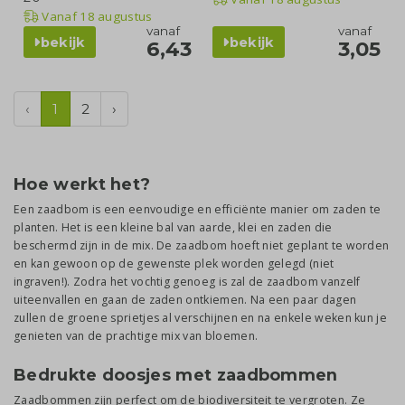
Vanaf
18 augustus
vanaf
vanaf
bekijk
bekijk
6,43
3,05
‹
1
2
›
Hoe werkt het?
Een zaadbom is een eenvoudige en efficiënte manier om zaden te
planten. Het is een kleine bal van aarde, klei en zaden die
beschermd zijn in de mix. De zaadbom hoeft niet geplant te worden
en kan gewoon op de gewenste plek worden gelegd (niet
ingraven!). Zodra het vochtig genoeg is zal de zaadbom vanzelf
uiteenvallen en gaan de zaden ontkiemen. Na een paar dagen
zullen de groene sprietjes al verschijnen en na enkele weken kun je
genieten van de prachtige mix van bloemen.
Bedrukte doosjes met zaadbommen
Zaadbommen zijn perfect om de biodiversiteit te vergroten. Ze