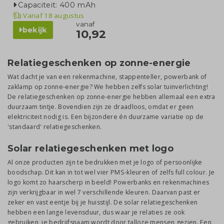
Capaciteit: 400 mAh
Vanaf
18 augustus
vanaf
bekijk
10,92
Relatiegeschenken op zonne-energie
Wat dacht je van een rekenmachine, stappenteller, powerbank of
zaklamp op zonne-energie? We hebben zelfs solar tuinverlichting!
De relatiegeschenken op zonne-energie hebben allemaal een extra
duurzaam tintje. Bovendien zijn ze draadloos, omdat er geen
elektriciteit nodig is. Een bijzondere én duurzame variatie op de
'standaard' relatiegeschenken.
Solar relatiegeschenken met logo
Al onze producten zijn te bedrukken met je logo of persoonlijke
boodschap. Dit kan in tot wel vier PMS-kleuren of zelfs full colour. Je
logo komt zo haarscherp in beeld! Powerbanks en rekenmachines
zijn verkrijgbaar in wel 7 verschillende kleuren. Daarvan past er
zeker en vast eentje bij je huisstijl. De solar relatiegeschenken
hebben een lange levensduur, dus waar je relaties ze ook
gebruiken, je bedrijfsnaam wordt door talloze mensen gezien. Een