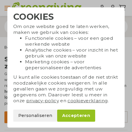
COOKIES
Om onze website goed te laten werken,
maken we gebruik van cookies:
Functionele cookies – voor een goed
werkende website
Bespaarproducten
Solar producten
Analytische cookies – voor inzicht in het
gebruik van onze website
Solar relatiegeschenken op
Marketing cookies – voor
zonne-energie
gepersonaliseerde advertenties
Greengiving heeft heel wat producten die op zonne-energie
U kunt alle cookies toestaan of de niet strikt
werken. Ideaal voor op reis en onderweg. Onze opladers,
noodzakelijke cookies weigeren. In alle
rekenmachines en zaklampen zijn naast
duurzaam
ook nog eens van
gevallen gaan we zorgvuldig met uw
hoge kwaliteit
. Laat de solar producten
bedrukken met je tekst of
gegevens om. Daarover leest u meer in
logo
en ze zijn perfect in te zetten als relatiegeschenk of
onze
privacy-policy
en
cookieverklaring
.
promotieartikel!
Personaliseren
Accepteren
Sorteer op
Filter