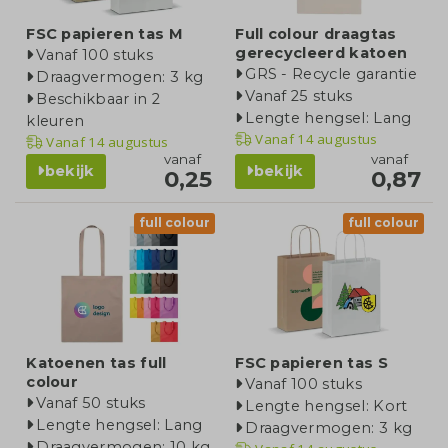
FSC papieren tas M
Full colour draagtas
gerecycleerd katoen
Vanaf 100 stuks
GRS - Recycle garantie
Draagvermogen: 3 kg
Vanaf 25 stuks
Beschikbaar in 2
Lengte hengsel: Lang
kleuren
Vanaf
14 augustus
Vanaf
14 augustus
vanaf
vanaf
bekijk
bekijk
0,25
0,87
full colour
full colour
Katoenen tas full
FSC papieren tas S
colour
Vanaf 100 stuks
Vanaf 50 stuks
Lengte hengsel: Kort
Lengte hengsel: Lang
Draagvermogen: 3 kg
Draagvermogen: 10 kg