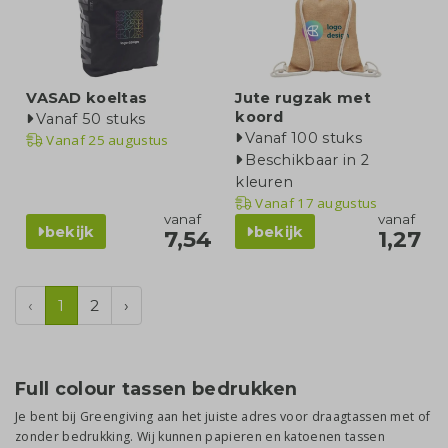
VASAD koeltas
Jute rugzak met
koord
Vanaf 50 stuks
Vanaf 100 stuks
Vanaf
25 augustus
Beschikbaar in 2
kleuren
Vanaf
17 augustus
vanaf
vanaf
bekijk
bekijk
7,54
1,27
‹
1
2
›
Full colour tassen bedrukken
Je bent bij Greengiving aan het juiste adres voor draagtassen met of
zonder bedrukking. Wij kunnen papieren en katoenen tassen