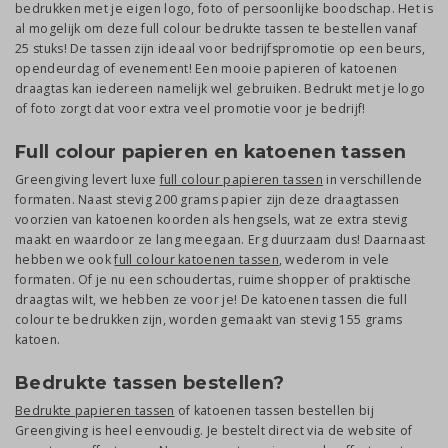
bedrukken met je eigen logo, foto of persoonlijke boodschap. Het is
al mogelijk om deze full colour bedrukte tassen te bestellen vanaf
25 stuks! De tassen zijn ideaal voor bedrijfspromotie op een beurs,
opendeurdag of evenement! Een mooie papieren of katoenen
draagtas kan iedereen namelijk wel gebruiken. Bedrukt met je logo
of foto zorgt dat voor extra veel promotie voor je bedrijf!
Full colour papieren en katoenen tassen
Greengiving levert luxe
full colour papieren tassen
in verschillende
formaten. Naast stevig 200 grams papier zijn deze draagtassen
voorzien van katoenen koorden als hengsels, wat ze extra stevig
maakt en waardoor ze lang meegaan. Erg duurzaam dus! Daarnaast
hebben we ook
full colour katoenen tassen
, wederom in vele
formaten. Of je nu een schoudertas, ruime shopper of praktische
draagtas wilt, we hebben ze voor je! De katoenen tassen die full
colour te bedrukken zijn, worden gemaakt van stevig 155 grams
katoen.
Bedrukte tassen bestellen?
Bedrukte papieren tassen
of katoenen tassen bestellen bij
Greengiving is heel eenvoudig. Je bestelt direct via de website of