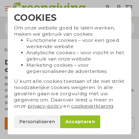
COOKIES
Om onze website goed te laten werken,
maken we gebruik van cookies:
Functionele cookies – voor een goed
werkende website
Eco tassen
Full colour bedrukbare tassen
Analytische cookies – voor inzicht in het
gebruik van onze website
Draagtassen bedrukt in full
Marketing cookies – voor
colour
gepersonaliseerde advertenties
Wil je een foto bedrukken op een draagtas? Of heb je een
full
U kunt alle cookies toestaan of de niet strikt
colour logo of tekst
? Greengiving is één van de weinige partijen in
noodzakelijke cookies weigeren. In alle
de Benelux die tassen full colour kan bedrukken. Of het nu katoenen
gevallen gaan we zorgvuldig met uw
of papieren tassen zijn, alle kleuren komen er
haarscherp
op te
gegevens om. Daarover leest u meer in
staan! Heb je vragen? Contacteer dan gerust onze
onze
privacy-policy
en
cookieverklaring
.
verkoopspecialisten!
Personaliseren
Accepteren
Sorteer op
Filter