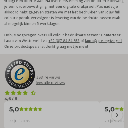
vraagt een offerte aan. Na overeenstemming van de offerte ontvang
je een orderbevestiging met een digitale drukproef. Pas nadat je
akkoord hebt gegeven starten we met het bedrukken van jouw full
colour opdruk. Vervolgens is levering van de bedrukte tassen vaak
al mogelijk binnen 5 werkdagen.
Heb je nog vragen over Full colour bedrukbare tassen? Contacteer
Laura van Westerveld via
+32 (0)7 84 84 653
of
laura@greengiving.nl
.
Onze productspecialist denkt graag met je mee!
339 reviews
lees alle reviews
4,6 / 5
5,0
5,0
22 juli 2026
29 juni 2026