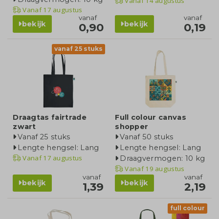
Vanaf
14 augustus
Vanaf
17 augustus
vanaf
vanaf
bekijk
bekijk
0,90
0,19
vanaf 25 stuks
Draagtas fairtrade
Full colour canvas
zwart
shopper
Vanaf 25 stuks
Vanaf 50 stuks
Lengte hengsel: Lang
Lengte hengsel: Lang
Vanaf
17 augustus
Draagvermogen: 10 kg
Vanaf
19 augustus
vanaf
vanaf
bekijk
bekijk
1,39
2,19
full colour