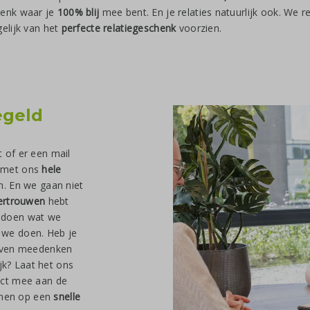
henk waar je
100% blij
mee bent. En je relaties natuurlijk ook. We r
gelijk van het
perfecte relatiegeschenk
voorzien.
egeld
 of er een mail
 met ons
hele
n. En we gaan niet
ertrouwen
hebt
 doen wat we
 we doen. Heb je
 even meedenken
lijk? Laat het ons
ect mee aan de
kenen op een
snelle