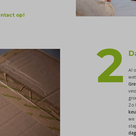
ntact op!
2
D
Al 
wet
Gre
vin
gro
Zo 
keu
we 
sta
dag