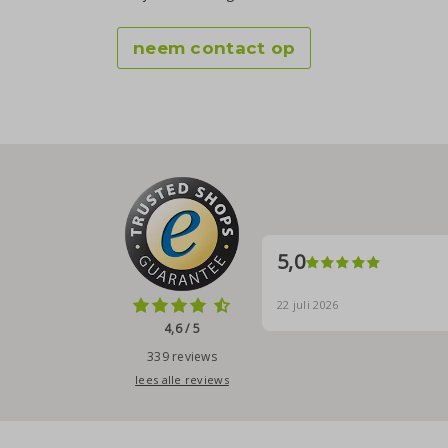
neem contact op
5,0
22 juli 2026
4,6 / 5
339 reviews
lees alle reviews