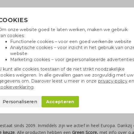
COOKIES
Om onze website goed te laten werken, maken we gebruik
Hulpli
van cookies:
in
Functionele cookies – voor een goed werkende website
Analytische cookies – voor inzicht in het gebruik van onz
website
Marketing cookies – voor gepersonaliseerde advertentie
oei
Drinkflessen
Balpennen
Tote 
U kunt alle cookies toestaan of de niet strikt noodzakelijke
cookies weigeren. In alle gevallen gaan we zorgvuldig met uw
gegevens om. Daarover leest u meer in onze
privacy-policy
e
cookieverklaring
.
Personaliseren
Accepteren
estaat sinds 2009. Inmiddels zijn we actief in heel Europa. Dankz
e keuze
. Alle producten hebben een
Green Score,
met info over o.a