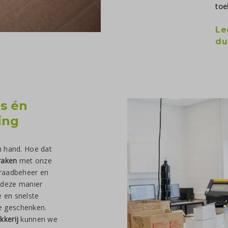
toe
Le
du
js én
ing
in hand. Hoe dat
raken
met onze
rraadbeheer en
p deze manier
 en snelste
e geschenken.
kkerij
kunnen we