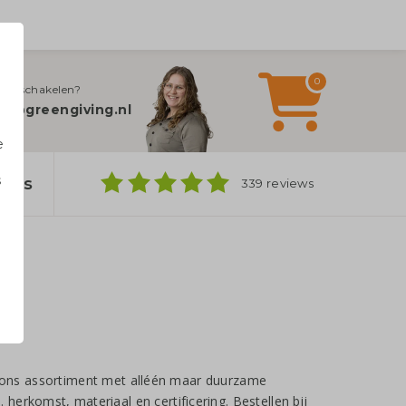
0
jn inschakelen?
fo@greengiving.nl
e
s
bags
339 reviews
n
ij ons assortiment met alléén maar duurzame
. herkomst, materiaal en certificering. Bestellen bij