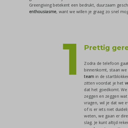
Greengiving betekent een bedrukt, duurzaam gesc
enthousiasme
, want we willen je graag zo snel mo
1
Prettig ger
Zodra de telefoon gaat
binnenkomt, staan we
team
in de startblokke
zitten voordat je het
v
dat het goedkomt. We
zeggen en zeggen wat
vragen, wil je dat we
of is er iets niet duide
weten, we gaan er dir
slag. Je kunt altijd re