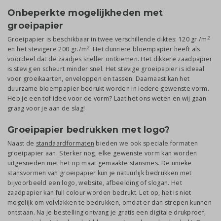
Onbeperkte mogelijkheden met
groeipapier
2
Groeipapier is beschikbaar in twee verschillende diktes: 120 gr./m
2
en het stevigere 200 gr./m
. Het dunnere bloempapier heeft als
voordeel dat de zaadjes sneller ontkiemen. Het dikkere zaadpapier
is stevig en scheurt minder snel. Het stevige groeipapier is ideaal
voor groeikaarten, enveloppen en tassen. Daarnaast kan het
duurzame bloempapier bedrukt worden in iedere gewenste vorm.
Heb je een tof idee voor de vorm? Laat het ons weten en wij gaan
graag voor je aan de slag!
Groeipapier bedrukken met logo?
Naast de
standaardformaten
bieden we ook speciale formaten
groeipapier aan. Sterker nog, elke gewenste vorm kan worden
uitgesneden met het op maat gemaakte stansmes. De unieke
stansvormen van groeipapier kun je natuurlijk bedrukken met
bijvoorbeeld een logo, website, afbeelding of slogan. Het
zaadpapier kan full colour worden bedrukt. Let op, het is niet
mogelijk om volvlakken te bedrukken, omdat er dan strepen kunnen
ontstaan. Na je bestelling ontvang je gratis een digitale drukproef,