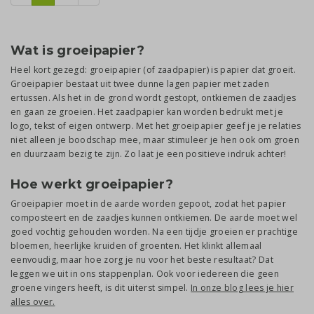
Wat is groeipapier?
Heel kort gezegd: groeipapier (of zaadpapier) is papier dat groeit.
Groeipapier bestaat uit twee dunne lagen papier met zaden
ertussen. Als het in de grond wordt gestopt, ontkiemen de zaadjes
en gaan ze groeien. Het zaadpapier kan worden bedrukt met je
logo, tekst of eigen ontwerp. Met het groeipapier geef je je relaties
niet alleen je boodschap mee, maar stimuleer je hen ook om groen
en duurzaam bezig te zijn. Zo laat je een positieve indruk achter!
Hoe werkt groeipapier?
Groeipapier moet in de aarde worden gepoot, zodat het papier
composteert en de zaadjes kunnen ontkiemen. De aarde moet wel
goed vochtig gehouden worden. Na een tijdje groeien er prachtige
bloemen, heerlijke kruiden of groenten. Het klinkt allemaal
eenvoudig, maar hoe zorg je nu voor het beste resultaat? Dat
leggen we uit in ons stappenplan. Ook voor iedereen die geen
groene vingers heeft, is dit uiterst simpel.
In onze blog lees je hier
alles over.