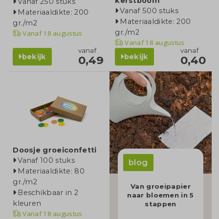
kerstboom
Vanaf 250 stuks
Vanaf 500 stuks
Materiaaldikte: 200
Materiaaldikte: 200
gr./m2
gr./m2
Vanaf
18 augustus
Vanaf
18 augustus
vanaf
vanaf
bekijk
bekijk
0,49
0,40
Doosje groeiconfetti
Vanaf 100 stuks
blog
Materiaaldikte: 80
gr./m2
Van groeipapier
Beschikbaar in 2
naar bloemen in 5
kleuren
stappen
Vanaf
18 augustus