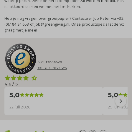
waarop je kunt zien hoe het bloempapier zal worden bedrukt. Pas
na akkoord starten we met het bedrukken.
Heb je nog vragen over groeipapier? Contacteer Job Pater via
+32
(0)7 84 84 653
of
job@greengiving.nl
. Onze productspecialist denkt
graag met je mee!
339 reviews
lees alle reviews
4,6 / 5
5,0
5,0
22 juli 2026
29 juni 2026