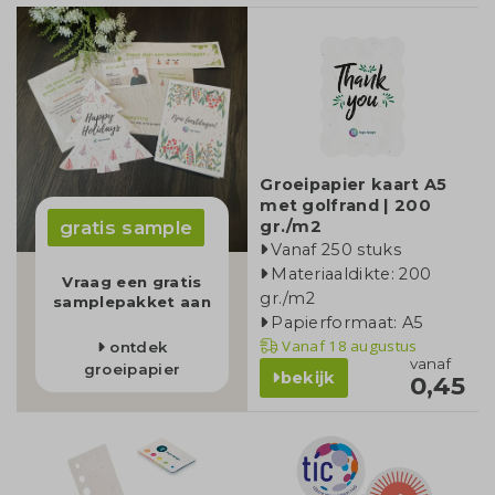
Groeipapier kaart A5
met golfrand | 200
gratis sample
gr./m2
Vanaf 250 stuks
Materiaaldikte: 200
Vraag een gratis
gr./m2
samplepakket aan
Papierformaat: A5
Vanaf
18 augustus
ontdek
vanaf
groeipapier
bekijk
0,45