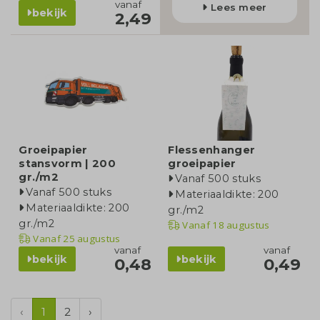
vanaf
Lees meer
bekijk
2,49
Groeipapier
Flessenhanger
stansvorm | 200
groeipapier
gr./m2
Vanaf 500 stuks
Vanaf 500 stuks
Materiaaldikte: 200
Materiaaldikte: 200
gr./m2
gr./m2
Vanaf
18 augustus
Vanaf
25 augustus
vanaf
vanaf
bekijk
bekijk
0,48
0,49
‹
1
2
›