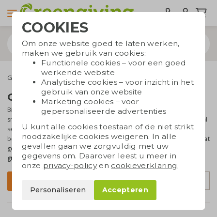
COOKIES
Om onze website goed te laten werken,
maken we gebruik van cookies:
Functionele cookies – voor een goed
werkende website
Groeipapier
Groeipapier creatieve vormen
Analytische cookies – voor inzicht in het
gebruik van onze website
Groeipapier in creatieve vormen
Marketing cookies – voor
Bij Greengiving kun je groeipapier
in iedere gewenste vorm
laten
gepersonaliseerde advertenties
snijden. Wil je een visitekaartje in een aparte vorm? Of een speciaal
U kunt alle cookies toestaan of de niet strikt
seizoenskaartje, bijvoorbeeld een paashaas of kerstman? Een
noodzakelijke cookies weigeren. In alle
bepaald model auto of een vlinder? Niets is te gek. Met ons op maat
gevallen gaan we zorgvuldig met uw
gemaakt stansmes kunnen we alle vormen snijden. Een
originele
gegevens om. Daarover leest u meer in
groene promotie
voor je bedrijf!
onze
privacy-policy
en
cookieverklaring
.
Sorteer op
Filter
Personaliseren
Accepteren