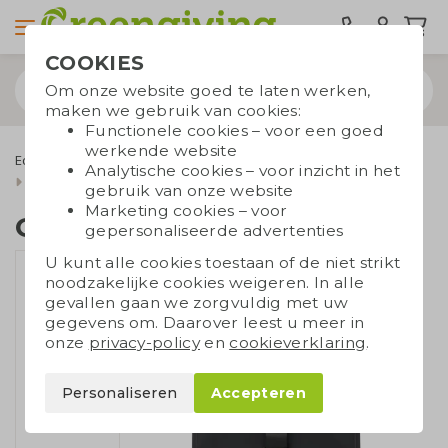
COOKIES
Om onze website goed te laten werken,
maken we gebruik van cookies:
Functionele cookies – voor een goed
werkende website
Eco tassen
Rugzakken
Laptoprugzakken
Analytische cookies – voor inzicht in het
Gerecycleerde rugzak
gebruik van onze website
Marketing cookies – voor
Gerecycleerde rugzak
gepersonaliseerde advertenties
U kunt alle cookies toestaan of de niet strikt
noodzakelijke cookies weigeren. In alle
gevallen gaan we zorgvuldig met uw
gegevens om. Daarover leest u meer in
onze
privacy-policy
en
cookieverklaring
.
Personaliseren
Accepteren