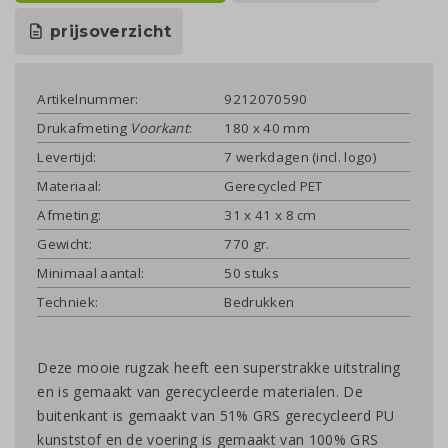
prijsoverzicht
Artikelnummer:
9212070590
Drukafmeting
Voorkant
:
180 x 40 mm
Levertijd:
7 werkdagen (incl. logo)
Materiaal:
Gerecycled PET
Afmeting:
31 x 41 x 8 cm
Gewicht:
770 gr.
Minimaal aantal:
50 stuks
Techniek:
Bedrukken
Deze mooie rugzak heeft een superstrakke uitstraling
en is gemaakt van gerecycleerde materialen. De
buitenkant is gemaakt van 51% GRS gerecycleerd PU
kunststof en de voering is gemaakt van 100% GRS