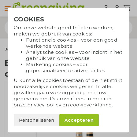
COOKIES
Om onze website goed te laten werken,
maken we gebruik van cookies:
Functionele cookies – voor een goed
werkende website
Balpennen
Bamboe pennen
Balpen gekleurde details
Analytische cookies – voor inzicht in het
gebruik van onze website
Balpen gekleurde
Marketing cookies – voor
gepersonaliseerde advertenties
details
U kunt alle cookies toestaan of de niet strikt
noodzakelijke cookies weigeren. In alle
gevallen gaan we zorgvuldig met uw
gegevens om. Daarover leest u meer in
onze
privacy-policy
en
cookieverklaring
.
Personaliseren
Accepteren