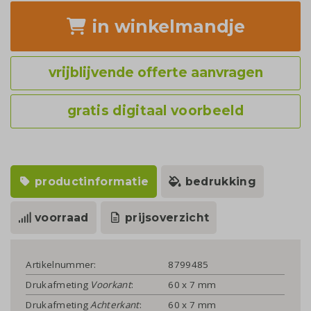
in winkelmandje
vrijblijvende offerte aanvragen
gratis digitaal voorbeeld
productinformatie
bedrukking
voorraad
prijsoverzicht
Artikelnummer:
8799485
Drukafmeting
Voorkant
:
60 x 7 mm
Drukafmeting
Achterkant
:
60 x 7 mm