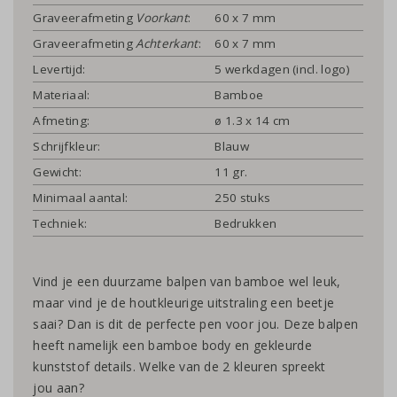
Graveerafmeting
Voorkant
:
60 x 7 mm
Graveerafmeting
Achterkant
:
60 x 7 mm
Levertijd:
5 werkdagen (incl. logo)
Materiaal:
Bamboe
Afmeting:
ø 1.3 x 14 cm
Schrijfkleur:
Blauw
Gewicht:
11 gr.
Minimaal aantal:
250 stuks
Techniek:
Bedrukken
Vind je een duurzame balpen van bamboe wel leuk,
maar vind je de houtkleurige uitstraling een beetje
saai? Dan is dit de perfecte pen voor jou. Deze balpen
heeft namelijk een bamboe body en gekleurde
kunststof details. Welke van de 2 kleuren spreekt
jou aan?