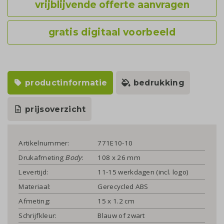
vrijblijvende offerte aanvragen
gratis digitaal voorbeeld
productinformatie
bedrukking
prijsoverzicht
Artikelnummer:
771E10-10
Drukafmeting
Body
:
108 x 26 mm
Levertijd:
11-15 werkdagen (incl. logo)
Materiaal:
Gerecycled ABS
Afmeting:
15 x 1.2 cm
Schrijfkleur:
Blauw of zwart