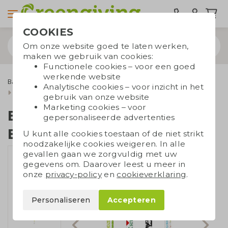
COOKIES
Om onze website goed te laten werken,
maken we gebruik van cookies:
Functionele cookies – voor een goed
werkende website
Balpennen
BIC eco balpennen
Analytische cookies – voor inzicht in het
BIC pen Round Stic Ecolutions full colour
gebruik van onze website
Marketing cookies – voor
BIC pen Round Stic
gepersonaliseerde advertenties
Ecolutions full colour
U kunt alle cookies toestaan of de niet strikt
noodzakelijke cookies weigeren. In alle
gevallen gaan we zorgvuldig met uw
gegevens om. Daarover leest u meer in
onze
privacy-policy
en
cookieverklaring
.
Personaliseren
Accepteren