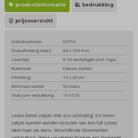
productinformatie
bedrukking
prijsoverzicht
Artikelnummer:
60756
Drukafmeting
Kaart
:
80 x 100 mm
Levertijd:
8-10 werkdagen (incl. logo)
Materiaal:
Katoen, Karton
Afmeting:
15 x 20 cm
Minimaal aantal:
50 stuks
Stuks per verpakking:
15 of 25
Leuke linnen zakjes met eco-uitstraling. De linnen
zakjes kunnen worden voorzien van een full colour
label naar uw wens. Verschillende bloembollen
verkrijgbaar. Wens uw relaties/klanten een bloeiende