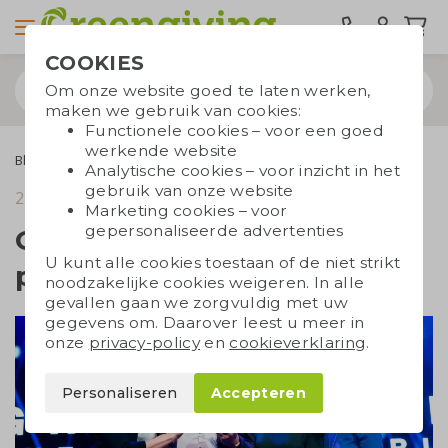
COOKIES
Om onze website goed te laten werken,
maken we gebruik van cookies:
Functionele cookies – voor een goed
werkende website
Blogs
Greengiving wint de eerste prijs bij de .eu Web Awards!
Analytische cookies – voor inzicht in het
gebruik van onze website
21 november 2019
leestijd 3 min.
Marketing cookies – voor
gepersonaliseerde advertenties
Greengiving wint de eerste
U kunt alle cookies toestaan of de niet strikt
prijs bij de .eu Web Awards!
noodzakelijke cookies weigeren. In alle
gevallen gaan we zorgvuldig met uw
gegevens om. Daarover leest u meer in
onze
privacy-policy
en
cookieverklaring
.
Personaliseren
Accepteren