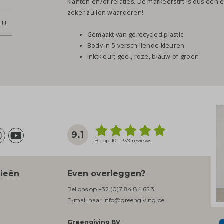
klanten en/of relaties. De markeerstift is dus een 
zeker zullen waarderen!
EU
Gemaakt van gerecycled plastic
Body in 5 verschillende kleuren
Inktkleur: geel, roze, blauw of groen
9.1
9.1 op 10 - 339 reviews
rieën
Even overleggen?
Bel ons op
+32 (0)7 84 84 65 3
E-mail naar
info@greengiving.be
Greengiving BV