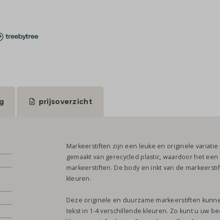
g
prijsoverzicht
Markeerstiften zijn een leuke en originele variati
gemaakt van gerecycled plastic, waardoor het een
markeerstiften. De body en inkt van de markeerstift
kleuren.
Deze originele en duurzame markeerstiften kunn
tekst in 1-4 verschillende kleuren. Zo kunt u uw b