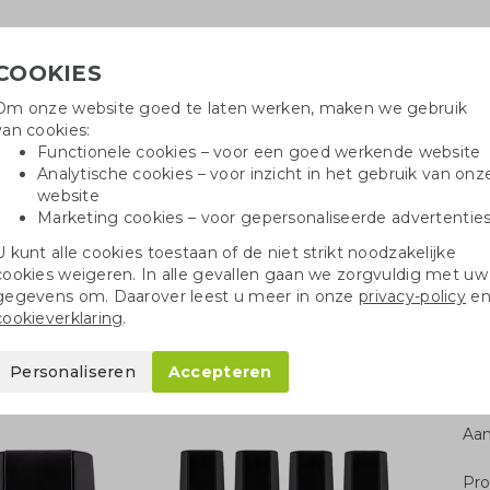
COOKIES
Om onze website goed te laten werken, maken we gebruik
Hulpli
van cookies:
in
Functionele cookies – voor een goed werkende website
Analytische cookies – voor inzicht in het gebruik van onz
website
Marketing cookies – voor gepersonaliseerde advertentie
oei
Drinkflessen
Balpennen
Tote 
U kunt alle cookies toestaan of de niet strikt noodzakelijke
cookies weigeren. In alle gevallen gaan we zorgvuldig met uw
rartikelen
Gerecyclede markeerstift
gegevens om. Daarover leest u meer in onze
privacy-policy
e
cookieverklaring
.
eerstift
Personaliseren
Accepteren
Aan
Pro