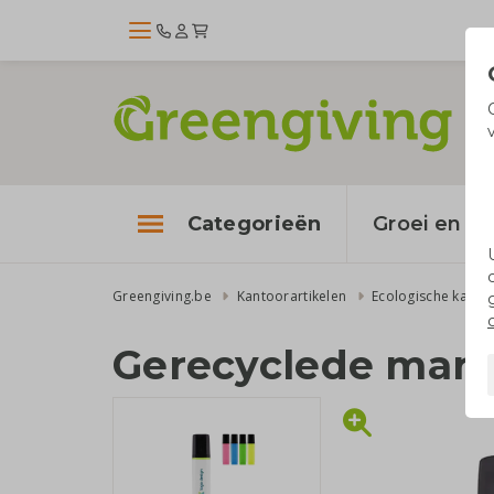
Categorieën
Groei en bl
Greengiving.be
Kantoorartikelen
Ecologische kantoo
Gerecyclede mark