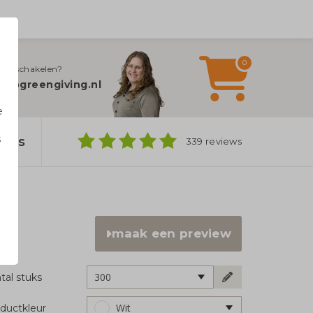
0
jn inschakelen?
fo@greengiving.nl
e
s
bags
339 reviews
n
maak een preview
300
tal stuks
Wit
ductkleur