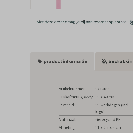
productinformatie
bedrukkin
Artikelnummer:
9710009
Drukafmeting
Body
:
10 x 40 mm
Levertijd:
15 werkdagen (incl.
logo)
Materiaal:
Gerecycled PET
Afmeting:
11 x 2.5 x 2 cm