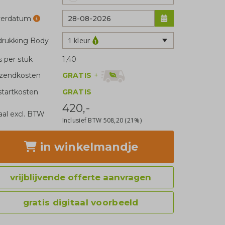
verdatum
1 kleur
rukking Body
js per stuk
1,40
GRATIS
+
zendkosten
tartkosten
GRATIS
420,-
aal excl. BTW
Inclusief BTW
508,20
(21%)
in winkelmandje
vrijblijvende offerte aanvragen
gratis digitaal voorbeeld