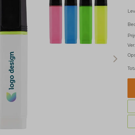
Le
Bed
Pri
Ver
Ops
Tot