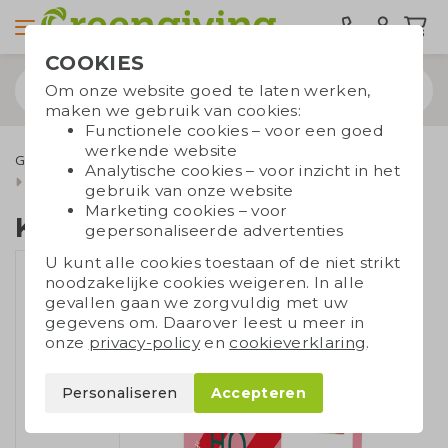
COOKIES
Om onze website goed te laten werken,
maken we gebruik van cookies:
Functionele cookies – voor een goed
werkende website
Geefmomenten
Kerstgeschenken
Eten
Analytische cookies – voor inzicht in het
Kerstkaart met Tony
gebruik van onze website
Marketing cookies – voor
Kerstkaart met Tony
gepersonaliseerde advertenties
U kunt alle cookies toestaan of de niet strikt
noodzakelijke cookies weigeren. In alle
gevallen gaan we zorgvuldig met uw
gegevens om. Daarover leest u meer in
onze
privacy-policy
en
cookieverklaring
.
Personaliseren
Accepteren