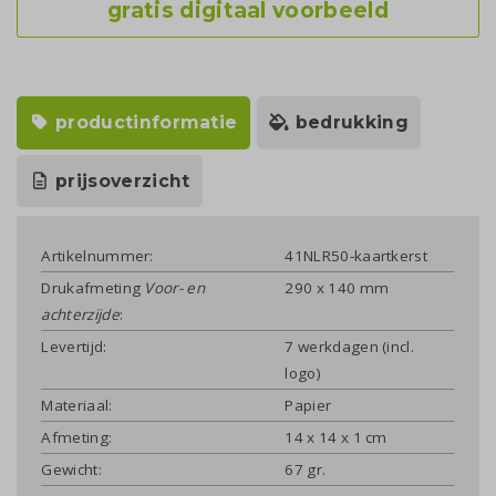
gratis digitaal voorbeeld
productinformatie
bedrukking
prijsoverzicht
Artikelnummer:
41NLR50-kaartkerst
Drukafmeting
Voor- en
290 x 140 mm
achterzijde
:
Levertijd:
7 werkdagen (incl.
logo)
Materiaal:
Papier
Afmeting:
14 x 14 x 1 cm
Gewicht:
67 gr.