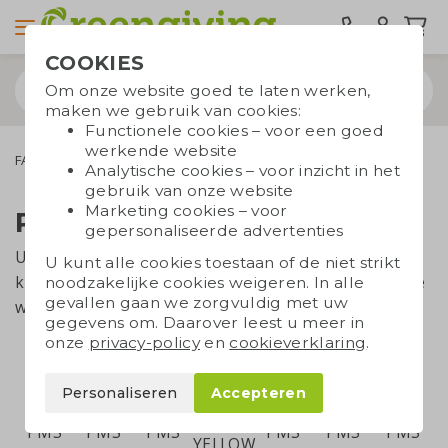
COOKIES
Om onze website goed te laten werken,
maken we gebruik van cookies:
Functionele cookies – voor een goed
werkende website
FAQ
PMS
Analytische cookies – voor inzicht in het
gebruik van onze website
Marketing cookies – voor
PMS-kleuren
gepersonaliseerde advertenties
U vindt hier een overzicht van alle beschikbare PMS-
U kunt alle cookies toestaan of de niet strikt
kleuren (Solid Coated). Let op: het betreft een digitale
noodzakelijke cookies weigeren. In alle
gevallen gaan we zorgvuldig met uw
weergave, het uiteindelijke resultaat kan afwijken.
gegevens om. Daarover leest u meer in
onze
privacy-policy
en
cookieverklaring
.
Personaliseren
Accepteren
PMS
PMS
PMS
PMS
PMS
PMS
YELLOW