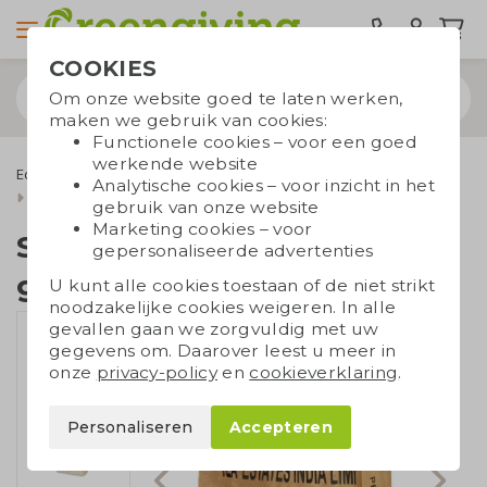
COOKIES
Om onze website goed te laten werken,
maken we gebruik van cookies:
Functionele cookies – voor een goed
werkende website
Eco tassen
Draagtassen
Gerecycleerde tassen
Analytische cookies – voor inzicht in het
Shopper theezakken groot
gebruik van onze website
Marketing cookies – voor
Shopper theezakken
gepersonaliseerde advertenties
groot
U kunt alle cookies toestaan of de niet strikt
noodzakelijke cookies weigeren. In alle
gevallen gaan we zorgvuldig met uw
gegevens om. Daarover leest u meer in
onze
privacy-policy
en
cookieverklaring
.
Personaliseren
Accepteren