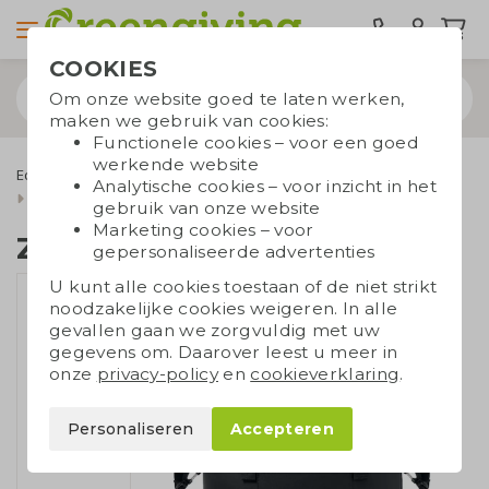
COOKIES
Om onze website goed te laten werken,
maken we gebruik van cookies:
Functionele cookies – voor een goed
werkende website
Eco tassen
Draagtassen
Gerecycleerde tassen
Analytische cookies – voor inzicht in het
Zwarte koeltas RPET
gebruik van onze website
Marketing cookies – voor
Zwarte koeltas RPET
gepersonaliseerde advertenties
U kunt alle cookies toestaan of de niet strikt
noodzakelijke cookies weigeren. In alle
gevallen gaan we zorgvuldig met uw
gegevens om. Daarover leest u meer in
onze
privacy-policy
en
cookieverklaring
.
Personaliseren
Accepteren