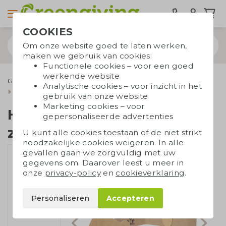
COOKIES
Om onze website goed te laten werken,
maken we gebruik van cookies:
Functionele cookies – voor een goed
werkende website
Groene relatiegeschenken
Groei en bloei
Analytische cookies – voor inzicht in het
Houten stok met zaadjes
gebruik van onze website
Marketing cookies – voor
Houten stok met
gepersonaliseerde advertenties
zaadjes
U kunt alle cookies toestaan of de niet strikt
noodzakelijke cookies weigeren. In alle
gevallen gaan we zorgvuldig met uw
gegevens om. Daarover leest u meer in
onze
privacy-policy
en
cookieverklaring
.
Personaliseren
Accepteren