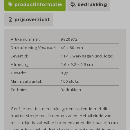
productinformatie
bedrukking
prijsoverzicht
Artikelnummer:
9920972
Drukafmeting
Voorkant
:
40 x 80 mm
Levertijd:
11-15 werkdagen (incl. logo)
Afmeting:
1.6 x 9.2 x 0.3 cm
Gewicht:
8 gr.
Minimaal aantal:
100 stuks
Techniek:
Bedrukken
Geef je relaties een leuke groene attentie met dit
houten stokje met bloemenzaden. Het uiteinde van
het stokje bevat wilde bloemenzaden die klaar zijn om
te worden geplant! Het stokje is mooi verpakt in een