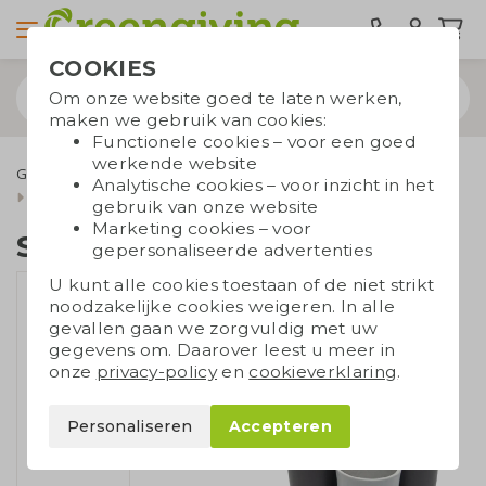
COOKIES
Om onze website goed te laten werken,
maken we gebruik van cookies:
Functionele cookies – voor een goed
werkende website
Groene relatiegeschenken
Groei en bloei
Analytische cookies – voor inzicht in het
Set potjes zonnebloem
gebruik van onze website
Marketing cookies – voor
Set potjes zonnebloem
gepersonaliseerde advertenties
U kunt alle cookies toestaan of de niet strikt
noodzakelijke cookies weigeren. In alle
gevallen gaan we zorgvuldig met uw
gegevens om. Daarover leest u meer in
onze
privacy-policy
en
cookieverklaring
.
Personaliseren
Accepteren