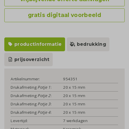
gratis digitaal voorbeeld
productinformatie
bedrukking
prijsoverzicht
Artikelnummer:
954351
Drukafmeting
Potje 1
:
20 x 15 mm
Drukafmeting
Potje 2
:
20 x 15 mm
Drukafmeting
Potje 3
:
20 x 15 mm
Drukafmeting
Potje 4
:
20 x 15 mm
Levertijd:
7 werkdagen
Materiaal:
Keramiek