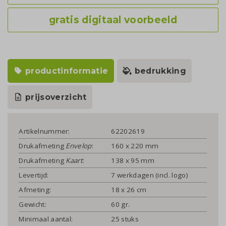
gratis digitaal voorbeeld
productinformatie
bedrukking
prijsoverzicht
Artikelnummer:
62202619
Drukafmeting
Envelop
:
160 x 220 mm
Drukafmeting
Kaart
:
138 x 95 mm
Levertijd:
7 werkdagen (incl. logo)
Afmeting:
18 x 26 cm
Gewicht:
60 gr.
Minimaal aantal:
25 stuks