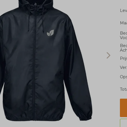
Le
Ma
Bed
Voo
Bed
Ach
Pri
Ver
Ops
Tot