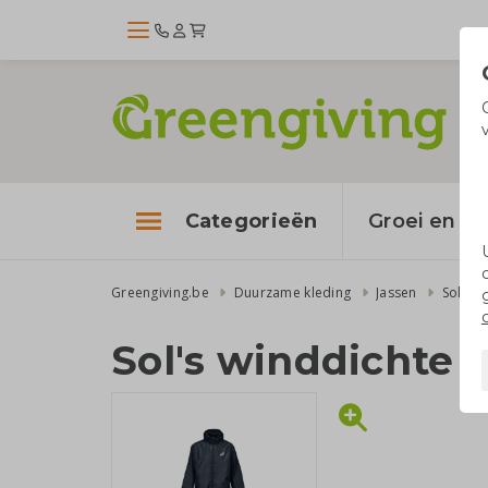
Categorieën
Groei en bl
Greengiving.be
Duurzame kleding
Jassen
Sol's w
Sol's winddichte j