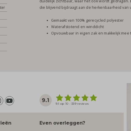
duidelijk zichtbaar, waar het ook wordt gedragen
ter
die blijvend bijdraagt aan de herkenbaarheid van 
Gemaakt van 100% gerecycled polyester
Waterafstotend en winddicht
Opvouwbaar in eigen zak en makkelijk mee
9.1
9.1 op 10 - 339 reviews
rieën
Even overleggen?