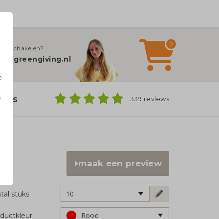
0
jn inschakelen?
fo@greengiving.nl
e
s
bags
339 reviews
n
maak een preview
10
tal stuks
Rood
ductkleur