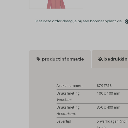
productinformatie
bedrukkin
Artikelnummer:
8794758
Drukafmeting
100 x 100 mm
Voorkant
:
Drukafmeting
350 x 400 mm
Achterkant
:
Levertijd:
5 werkdagen (incl.
logo)