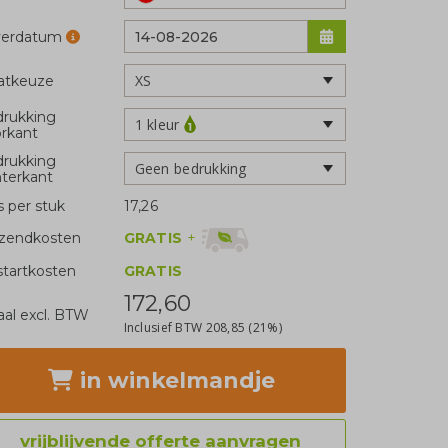
verdatum
atkeuze
rukking
1 kleur
rkant
rukking
Geen bedrukking
terkant
js per stuk
17,26
GRATIS
+
zendkosten
tartkosten
GRATIS
172,60
aal excl. BTW
Inclusief BTW
208,85
(21%)
in winkelmandje
vrijblijvende offerte aanvragen