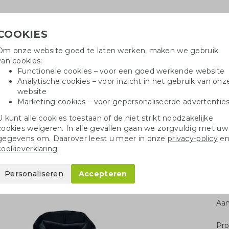
COOKIES
Om onze website goed te laten werken, maken we gebruik
Hulpli
van cookies:
in
Functionele cookies – voor een goed werkende website
Analytische cookies – voor inzicht in het gebruik van onz
website
Marketing cookies – voor gepersonaliseerde advertentie
oei
Drinkflessen
Balpennen
Tote 
U kunt alle cookies toestaan of de niet strikt noodzakelijke
cookies weigeren. In alle gevallen gaan we zorgvuldig met uw
inddichte jas
gegevens om. Daarover leest u meer in onze
privacy-policy
e
cookieverklaring
.
as
Personaliseren
Accepteren
Aan
Pro