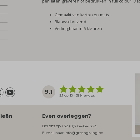
pen laten graveren of bedrukken in full colour. D
Gemaakt van karton en maïs
Blauwschrijvend
Verkrijgbaar in 6 kleuren
9.1
9.1 op 10 - 339 reviews
rieën
Even overleggen?
Bel ons op
+32 (0)7 84 84 65 3
E-mail naar
info@greengiving.be