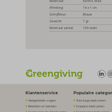
Materiaal:
Karton, Maïs
Afmeting:
14 x 1 cm
Schrijfkleur:
Blauw
Gewicht:
7 gr.
Minimaal aantal:
100 stuks
Klantenservice
Populaire catego
Veelgestelde vragen
Tote bags bedrukken
Bestellen en betalen
Doppers bedrukken
Aanleveren drukbestanden
Groeipapier bedrukken