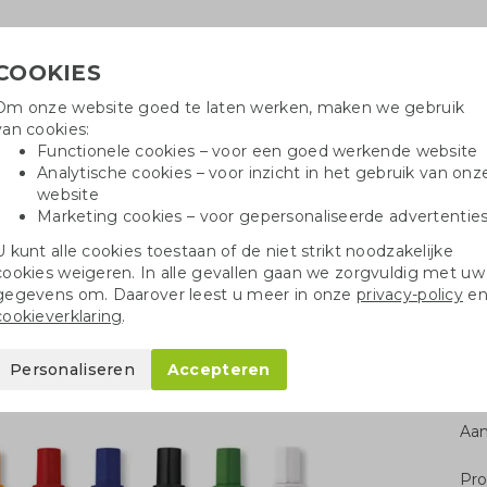
COOKIES
Om onze website goed te laten werken, maken we gebruik
Hulpli
van cookies:
in
Functionele cookies – voor een goed werkende website
Analytische cookies – voor inzicht in het gebruik van onz
website
Marketing cookies – voor gepersonaliseerde advertentie
oei
Drinkflessen
Balpennen
Tote 
U kunt alle cookies toestaan of de niet strikt noodzakelijke
cookies weigeren. In alle gevallen gaan we zorgvuldig met uw
o balpen karton
gegevens om. Daarover leest u meer in onze
privacy-policy
e
cookieverklaring
.
n
Personaliseren
Accepteren
Aan
Pro