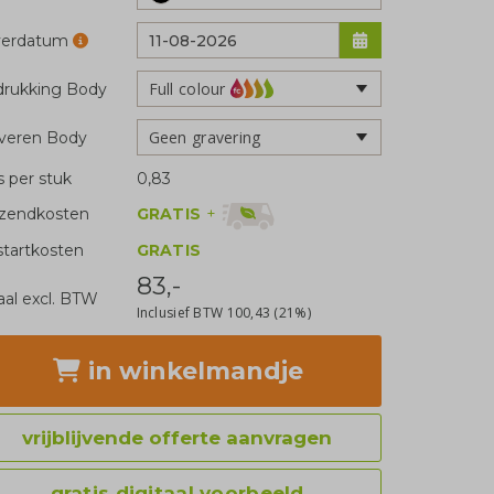
verdatum
Full colour
rukking Body
Geen gravering
veren Body
js per stuk
0,83
GRATIS
+
zendkosten
tartkosten
GRATIS
83,-
aal excl. BTW
Inclusief BTW
100,43
(21%)
in winkelmandje
vrijblijvende offerte aanvragen
gratis digitaal voorbeeld