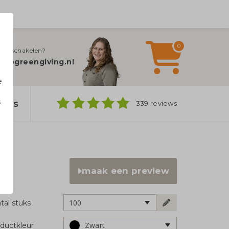
0
jn inschakelen?
fo@greengiving.nl
e
s
bags
339 reviews
n
maak een preview
100
tal stuks
Zwart
ductkleur