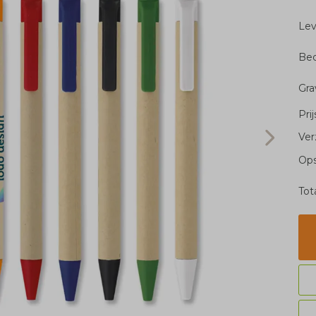
Le
Bed
Gra
Pri
Ver
Ops
Tot