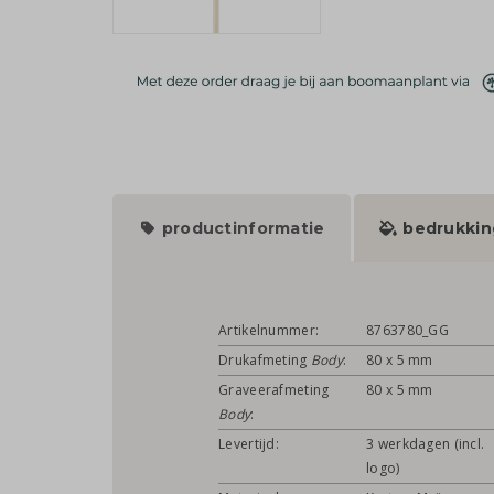
productinformatie
bedrukkin
Artikelnummer:
8763780_GG
Drukafmeting
Body
:
80 x 5 mm
Graveerafmeting
80 x 5 mm
Body
:
Levertijd:
3 werkdagen (incl.
logo)