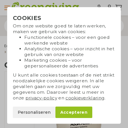
COOKIES
Om onze website goed te laten werken,
maken we gebruik van cookies:
Functionele cookies – voor een goed
werkende website
Eco tassen
Draagtassen
Canvas tassen
Analytische cookies – voor inzicht in het
Canvas tas met koord
gebruik van onze website
Marketing cookies – voor
Canvas tas met koord
gepersonaliseerde advertenties
U kunt alle cookies toestaan of de niet strikt
noodzakelijke cookies weigeren. In alle
gevallen gaan we zorgvuldig met uw
gegevens om. Daarover leest u meer in
onze
privacy-policy
en
cookieverklaring
.
Personaliseren
Accepteren