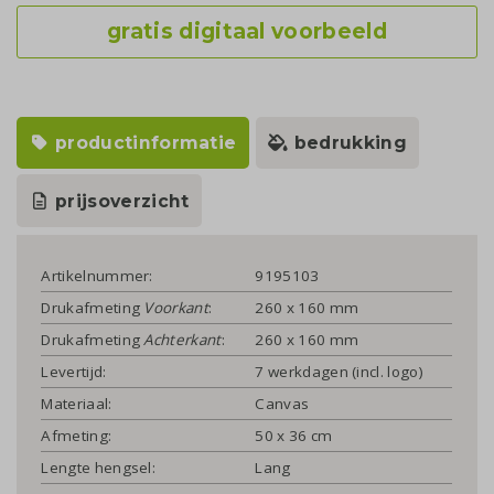
gratis digitaal voorbeeld
productinformatie
bedrukking
prijsoverzicht
Artikelnummer:
9195103
Drukafmeting
Voorkant
:
260 x 160 mm
Drukafmeting
Achterkant
:
260 x 160 mm
Levertijd:
7 werkdagen (incl. logo)
Materiaal:
Canvas
Afmeting:
50 x 36 cm
Lengte hengsel:
Lang