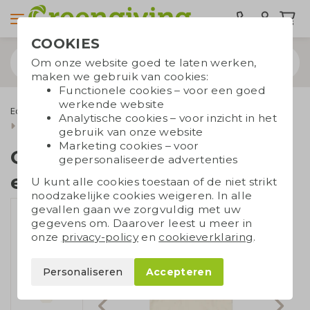
COOKIES
Om onze website goed te laten werken,
maken we gebruik van cookies:
Functionele cookies – voor een goed
werkende website
Eco tassen
Draagtassen
Canvas tassen
Analytische cookies – voor inzicht in het
Canvas shopper klein ecru
gebruik van onze website
Marketing cookies – voor
Canvas shopper klein
gepersonaliseerde advertenties
ecru
U kunt alle cookies toestaan of de niet strikt
noodzakelijke cookies weigeren. In alle
gevallen gaan we zorgvuldig met uw
gegevens om. Daarover leest u meer in
onze
privacy-policy
en
cookieverklaring
.
Personaliseren
Accepteren