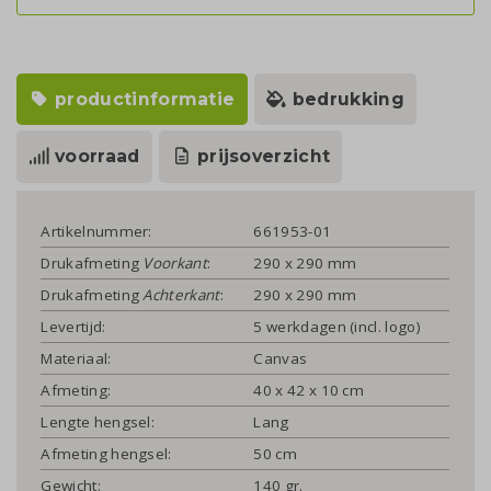
productinformatie
bedrukking
voorraad
prijsoverzicht
Artikelnummer:
661953-01
Drukafmeting
Voorkant
:
290 x 290 mm
Drukafmeting
Achterkant
:
290 x 290 mm
Levertijd:
5 werkdagen (incl. logo)
Materiaal:
Canvas
Afmeting:
40 x 42 x 10 cm
Lengte hengsel:
Lang
Afmeting hengsel:
50 cm
Gewicht:
140 gr.