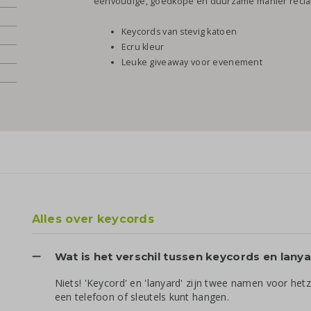
eenvoudige, goedkope én duurzame manier recl
Keycords van stevig katoen
Ecru kleur
Leuke giveaway voor evenement
Alles over keycords
Wat is het verschil tussen keycords en lany
Niets! 'Keycord' en 'lanyard' zijn twee namen voor het
een telefoon of sleutels kunt hangen.