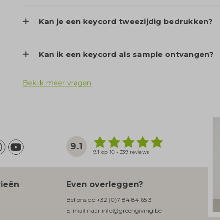
Kan je een keycord tweezijdig bedrukken?
Kan ik een keycord als sample ontvangen?
Bekijk meer vragen
9.1
9.1 op 10 - 339 reviews
rieën
Even overleggen?
Bel ons op
+32 (0)7 84 84 65 3
E-mail naar
info@greengiving.be