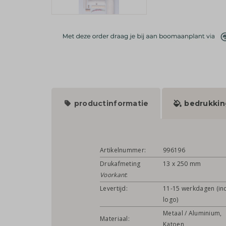
productinformatie
bedrukkin
Artikelnummer:
996196
Drukafmeting
13 x 250 mm
Voorkant
:
Levertijd:
11-15 werkdagen (inc
logo)
Metaal / Aluminium,
Materiaal:
Katoen