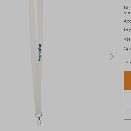
Bed
Voo
Acc
Pri
Ver
Ops
Tot