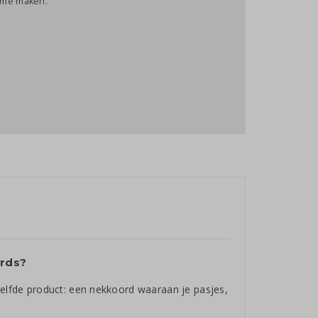
ame maken.
ards?
zelfde product: een nekkoord waaraan je pasjes,