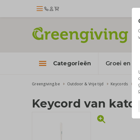
Categorieën
Groei en bl
Greengiving.be
Outdoor & Vrije tijd
Keycords
Ke
Keycord van kato