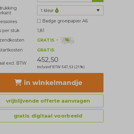
rukking
1 kleur
rkant
Badge groeipapier A6
essoires
js per stuk
1,81
GRATIS
+
zendkosten
tartkosten
GRATIS
452,50
aal excl. BTW
Inclusief BTW
547,53
(21%)
in winkelmandje
vrijblijvende offerte aanvragen
gratis digitaal voorbeeld