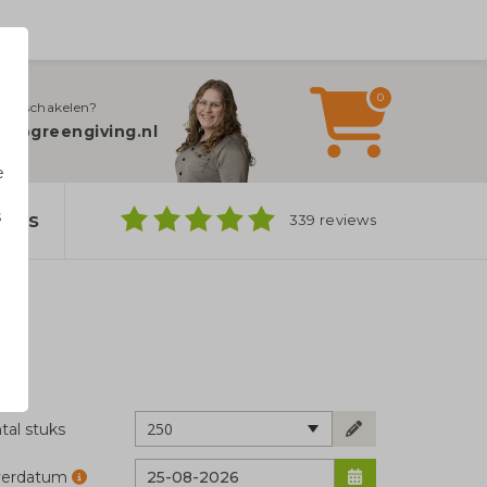
0
jn inschakelen?
fo@greengiving.nl
e
s
bags
339 reviews
n
250
tal stuks
verdatum