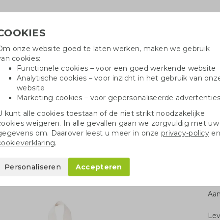
COOKIES
Om onze website goed te laten werken, maken we gebruik
Hulpli
van cookies:
in
Functionele cookies – voor een goed werkende website
Analytische cookies – voor inzicht in het gebruik van onz
website
Marketing cookies – voor gepersonaliseerde advertentie
oei
Drinkflessen
Balpennen
Tote 
U kunt alle cookies toestaan of de niet strikt noodzakelijke
cookies weigeren. In alle gevallen gaan we zorgvuldig met uw
ycord van katoen
gegevens om. Daarover leest u meer in onze
privacy-policy
e
cookieverklaring
.
en
Personaliseren
Accepteren
Aan
Le