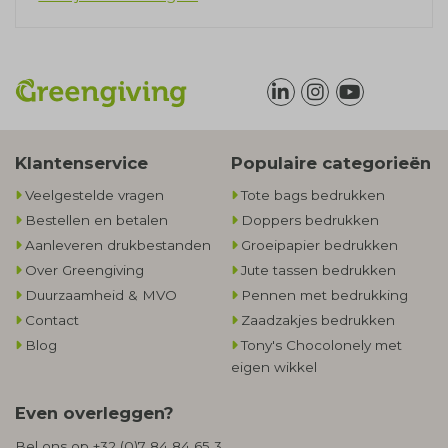
Klantenservice
Populaire categorieën
Veelgestelde vragen
Tote bags bedrukken
Bestellen en betalen
Doppers bedrukken
Aanleveren drukbestanden
Groeipapier bedrukken
Over Greengiving
Jute tassen bedrukken
Duurzaamheid & MVO
Pennen met bedrukking
Contact
Zaadzakjes bedrukken
Blog
Tony's Chocolonely met
eigen wikkel
Even overleggen?
Bel ons op
+32 (0)7 84 84 65 3