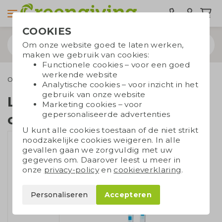
COOKIES
Om onze website goed te laten werken,
maken we gebruik van cookies:
Functionele cookies – voor een goed
werkende website
Outdoor & Vrije tijd
Keycords
Lanyard met twee clips
Analytische cookies – voor inzicht in het
gebruik van onze website
Lanyard met twee
Marketing cookies – voor
gepersonaliseerde advertenties
clips
U kunt alle cookies toestaan of de niet strikt
noodzakelijke cookies weigeren. In alle
gevallen gaan we zorgvuldig met uw
gegevens om. Daarover leest u meer in
onze
privacy-policy
en
cookieverklaring
.
Personaliseren
Accepteren