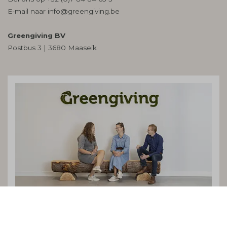
E-mail naar
info@greengiving.be
Greengiving BV
Postbus 3 | 3680 Maaseik