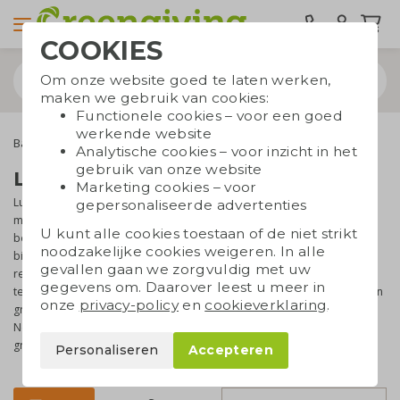
COOKIES
Om onze website goed te laten werken,
maken we gebruik van cookies:
Functionele cookies – voor een goed
werkende website
Balpennen
Luxe pennen bedrukken
Analytische cookies – voor inzicht in het
gebruik van onze website
Luxe pennen bedrukken
Marketing cookies – voor
Luxe pennen bedrukken met uw eigen logo of tekst is een unieke
gepersonaliseerde advertenties
manier om uw bedrijf of organisatie zichtbaar te maken. Met een
U kunt alle cookies toestaan of de niet strikt
bedrukte luxe pen heeft u een stijlvolle giveaway in handen voor
noodzakelijke cookies weigeren. In alle
bijvoorbeeld evenementen of op kantoor. U maakt uw klanten,
gevallen gaan we zorgvuldig met uw
relaties of medewerkers blij met een praktisch geschenk en laat
gegevens om. Daarover leest u meer in
tegelijkertijd zien dat u zorgt draagt voor de aarde. We hebben een
onze
privacy-policy
en
cookieverklaring
.
groot assortiment luxe pennen van milieuvriendelijke materialen.
Neem gerust
contact
met ons op, onze verkoopspecialist denkt
graag met u mee over de mogelijkheden.
Personaliseren
Accepteren