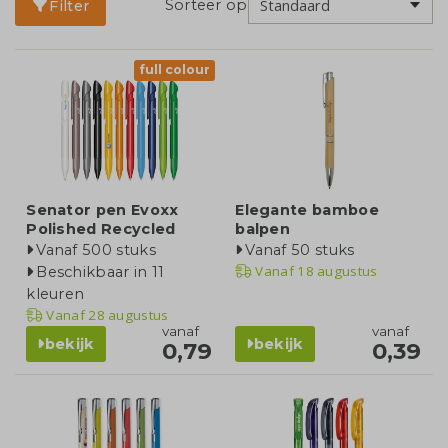
Sorteer op
Filter
full colour
Senator pen Evoxx
Elegante bamboe
Polished Recycled
balpen
Vanaf 500 stuks
Vanaf 50 stuks
Vanaf
18 augustus
Beschikbaar in 11
kleuren
Vanaf
28 augustus
vanaf
vanaf
bekijk
bekijk
0,79
0,39