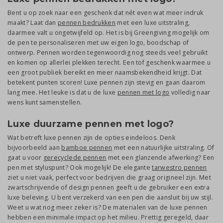
Bent u op zoek naar een geschenk dat nét even wat meer indruk
maakt? Laat dan
pennen bedrukken
met een luxe uitstraling,
daarmee valt u ongetwijfeld op. Het is bij Greengiving mogelijk om
de pen te personaliseren met uw eigen logo, boodschap of
ontwerp. Pennen worden tegenwoordig nog steeds veel gebruikt
en komen op allerlei plekken terecht. Een tof geschenk waarmee u
een groot publiek bereikt en meer naamsbekendheid krijgt. Dat
betekent punten scoren! Luxe pennen zijn stevig en gaan daarom
lang mee. Het leuke is dat u de luxe
pennen met logo
volledig naar
wens kunt samenstellen.
Luxe duurzame pennen met logo?
Wat betreft luxe pennen zijn de opties eindeloos. Denk
bijvoorbeeld aan
bamboe pennen
met een natuurlijke uitstraling. Of
gaat u voor
gerecyclede pennen
met een glanzende afwerking? Een
pen met styluspunt? Ook mogelijk! De elegante
tarwestro pennen
ziet u niet vaak, perfect voor bedrijven die graag origineel zijn. Met
zwartschrijvende of design pennen geeft u de gebruiker een extra
luxe beleving. U bent verzekerd van een pen die aansluit bij uw stijl.
Weet u wat nog meer zeker is? De materialen van de luxe pennen
hebben een minimale impact op het milieu. Prettig geregeld, daar