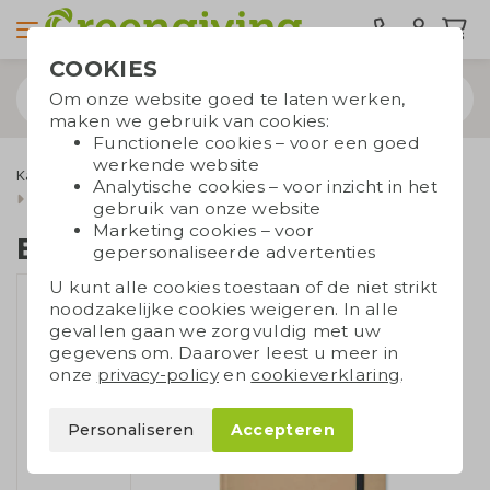
COOKIES
Om onze website goed te laten werken,
maken we gebruik van cookies:
Functionele cookies – voor een goed
werkende website
Kantoorartikelen
Notitieboekjes
Notitieboekjes A5/A6
Analytische cookies – voor inzicht in het
Eco notitieboekje
gebruik van onze website
Marketing cookies – voor
Eco notitieboekje
gepersonaliseerde advertenties
U kunt alle cookies toestaan of de niet strikt
noodzakelijke cookies weigeren. In alle
gevallen gaan we zorgvuldig met uw
gegevens om. Daarover leest u meer in
onze
privacy-policy
en
cookieverklaring
.
Personaliseren
Accepteren