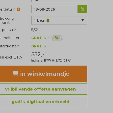
verdatum
rukking
1 kleur
rkant
js per stuk
5,32
GRATIS
+
zendkosten
tartkosten
GRATIS
532,-
aal excl. BTW
Inclusief BTW
643,72
(21%)
in winkelmandje
vrijblijvende offerte aanvragen
gratis digitaal voorbeeld