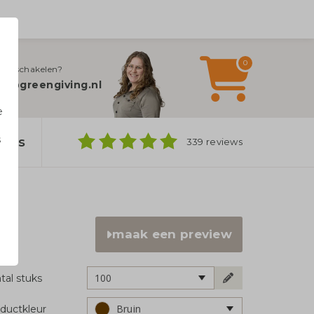
0
jn inschakelen?
fo@greengiving.nl
e
s
bags
339 reviews
n
maak een preview
100
tal stuks
Bruin
ductkleur