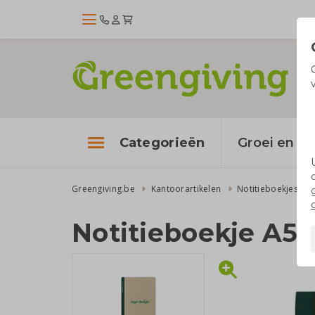
Categorieën
Groei en bl
Greengiving.be
Kantoorartikelen
Notitieboekjes
Notitieboekje A5 s