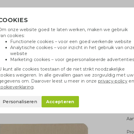
COOKIES
Om onze website goed te laten werken, maken we gebruik
Hulpli
van cookies:
in
Functionele cookies – voor een goed werkende website
Analytische cookies – voor inzicht in het gebruik van onz
website
Marketing cookies – voor gepersonaliseerde advertentie
oei
Drinkflessen
Balpennen
Tote 
U kunt alle cookies toestaan of de niet strikt noodzakelijke
cookies weigeren. In alle gevallen gaan we zorgvuldig met uw
Notitieboekjes A5/A6
Notitieboekje A5 suikerriet
gegevens om. Daarover leest u meer in onze
privacy-policy
e
cookieverklaring
.
uikerriet
Personaliseren
Accepteren
Aan
Pro