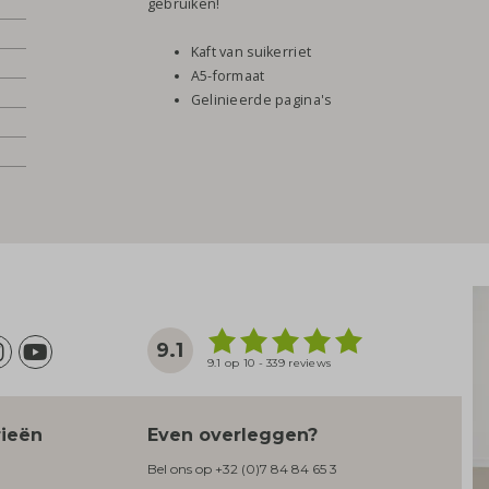
gebruiken!
Kaft van suikerriet
A5-formaat
Gelinieerde pagina's
9.1
9.1 op 10 - 339 reviews
rieën
Even overleggen?
Bel ons op
+32 (0)7 84 84 65 3