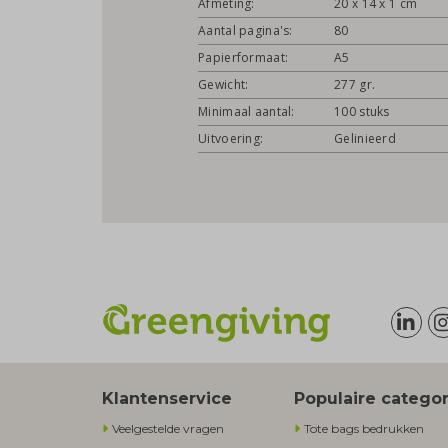
Afmeting:
20 x 14 x 1 cm
Aantal pagina's:
80
Papierformaat:
A5
Gewicht:
277 gr.
Minimaal aantal:
100 stuks
Uitvoering:
Gelinieerd
Klantenservice
Populaire catego
Veelgestelde vragen
Tote bags bedrukken