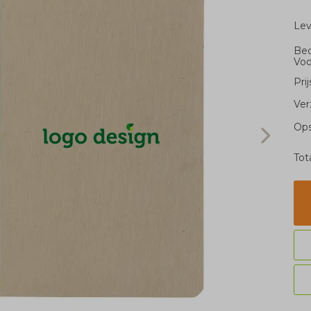
Le
Bed
Voo
Pri
Ver
Ops
Tot