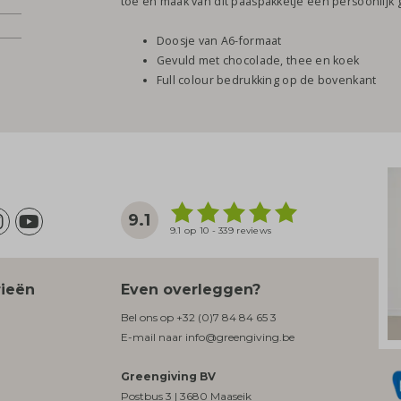
toe en maak van dit paaspakketje een persoonlijk 
Doosje van A6-formaat
Gevuld met chocolade, thee en koek
Full colour bedrukking op de bovenkant
9.1
9.1 op 10 - 339 reviews
rieën
Even overleggen?
Bel ons op
+32 (0)7 84 84 65 3
E-mail naar
info@greengiving.be
Greengiving BV
Postbus 3 | 3680 Maaseik