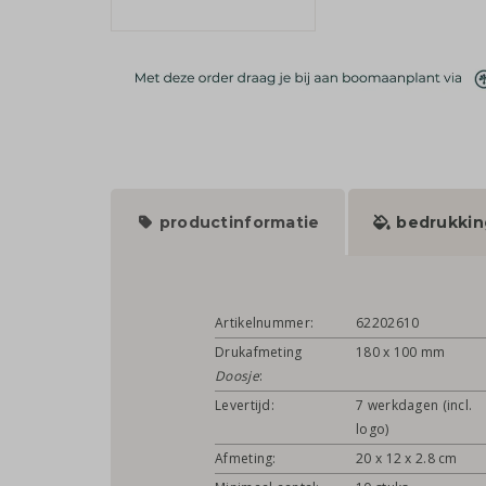
productinformatie
bedrukkin
Artikelnummer:
62202610
Drukafmeting
180 x 100 mm
Doosje
:
Levertijd:
7 werkdagen (incl.
logo)
Afmeting:
20 x 12 x 2.8 cm