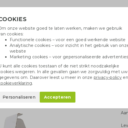
COOKIES
Om onze website goed te laten werken, maken we gebruik
Hulpli
van cookies:
in
Functionele cookies – voor een goed werkende website
Analytische cookies – voor inzicht in het gebruik van onz
website
Marketing cookies – voor gepersonaliseerde advertentie
oei
Drinkflessen
Balpennen
Tote 
U kunt alle cookies toestaan of de niet strikt noodzakelijke
cookies weigeren. In alle gevallen gaan we zorgvuldig met uw
Paaspakketten
Theepakket Pasen
gegevens om. Daarover leest u meer in onze
privacy-policy
e
cookieverklaring
.
n
Personaliseren
Accepteren
Aan
Le