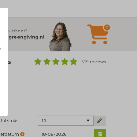
0
jn inschakelen?
fo@greengiving.nl
e
s
bags
339 reviews
n
10
tal stuks
verdatum