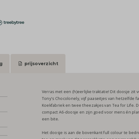
g
prijsoverzicht
Verras met een (h)eerlijke traktatie! Dit doosje zit
Tony's Chocolonely, vijf paaseitjes van hetzelfde 
Koekfabriek en twee theezakjes van Tea for Life. 
compact A6-doosje en zijn goed voor mens én pla
een bite.
Het doosje is aan de bovenkant full colour te bed