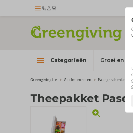
Categorieën
Groei en bl
Greengiving.be
Geefmomenten
Paasgeschenken
Theepakket Pase