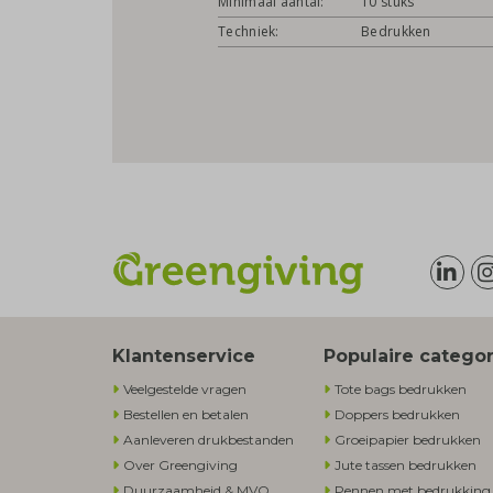
Minimaal aantal:
10 stuks
Techniek:
Bedrukken
Klantenservice
Populaire catego
Veelgestelde vragen
Tote bags bedrukken
Bestellen en betalen
Doppers bedrukken
Aanleveren drukbestanden
Groeipapier bedrukken
Over Greengiving
Jute tassen bedrukken
Duurzaamheid & MVO
Pennen met bedrukking