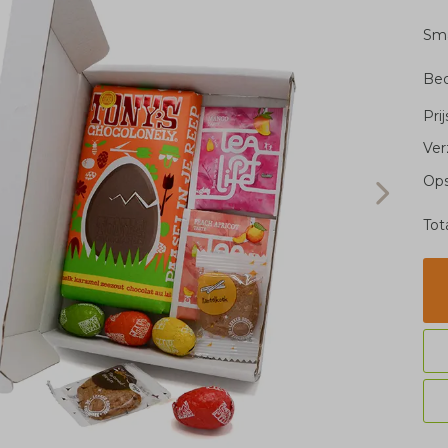
Sm
Bed
Pri
Ver
Ops
Tot