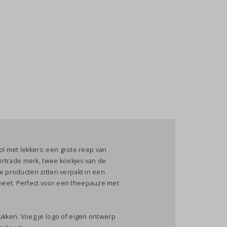
 vol met lekkers: een grote reep van
fairtrade merk, twee koekjes van de
De producten zitten verpakt in een
neet. Perfect voor een theepauze met
rukken. Voeg je logo of eigen ontwerp