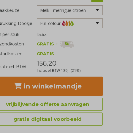
aakkeuze
Full colour
rukking Doosje
js per stuk
15,62
GRATIS
+
zendkosten
tartkosten
GRATIS
156,20
aal excl. BTW
Inclusief BTW
189,-
(21%)
in winkelmandje
vrijblijvende offerte aanvragen
gratis digitaal voorbeeld