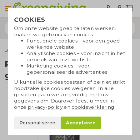
COOKIES
Om onze website goed te laten werken,
maken we gebruik van cookies:
Functionele cookies – voor een goed
werkende website
Eco tassen
Plunjezakken
Plunjezak gerecycleerd katoen
Analytische cookies – voor inzicht in het
gebruik van onze website
Plunjezak
Marketing cookies – voor
gepersonaliseerde advertenties
gerecycleerd katoen
U kunt alle cookies toestaan of de niet strikt
noodzakelijke cookies weigeren. In alle
gevallen gaan we zorgvuldig met uw
gegevens om. Daarover leest u meer in
onze
privacy-policy
en
cookieverklaring
.
Personaliseren
Accepteren