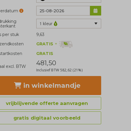
verdatum
rukking
1 kleur
terkant
js per stuk
9,63
GRATIS
+
zendkosten
tartkosten
GRATIS
481,50
aal excl. BTW
Inclusief BTW
582,62
(21%)
in winkelmandje
vrijblijvende offerte aanvragen
gratis digitaal voorbeeld