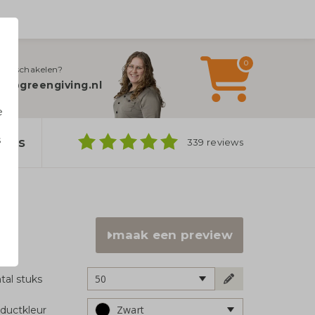
0
jn inschakelen?
fo@greengiving.nl
e
s
bags
339 reviews
n
maak een preview
50
tal stuks
Zwart
ductkleur