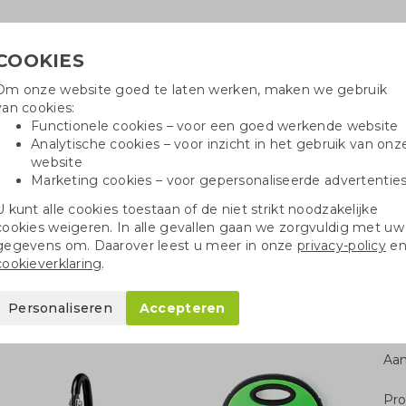
COOKIES
Om onze website goed te laten werken, maken we gebruik
Hulpli
van cookies:
in
Functionele cookies – voor een goed werkende website
Analytische cookies – voor inzicht in het gebruik van onz
website
Marketing cookies – voor gepersonaliseerde advertentie
oei
Drinkflessen
Balpennen
Tote 
U kunt alle cookies toestaan of de niet strikt noodzakelijke
cookies weigeren. In alle gevallen gaan we zorgvuldig met uw
Solar powerbank 4000 mAh
gegevens om. Daarover leest u meer in onze
privacy-policy
e
cookieverklaring
.
 4000 mAh
Personaliseren
Accepteren
Aan
Pro