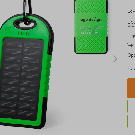
Le
Bed
Ach
Pri
Ver
Ops
Tot