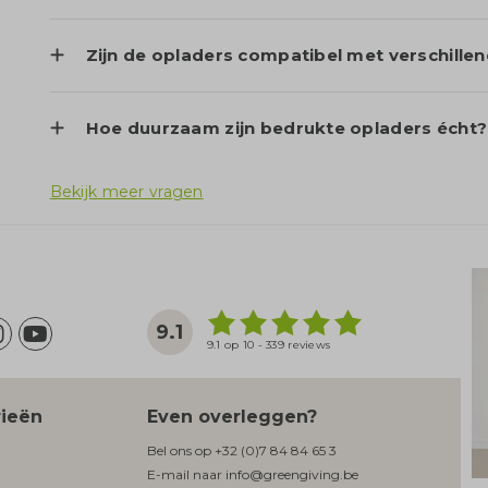
Zijn de opladers compatibel met verschille
Hoe duurzaam zijn bedrukte opladers écht?
Bekijk meer vragen
9.1
9.1 op 10 - 339 reviews
rieën
Even overleggen?
Bel ons op
+32 (0)7 84 84 65 3
E-mail naar
info@greengiving.be