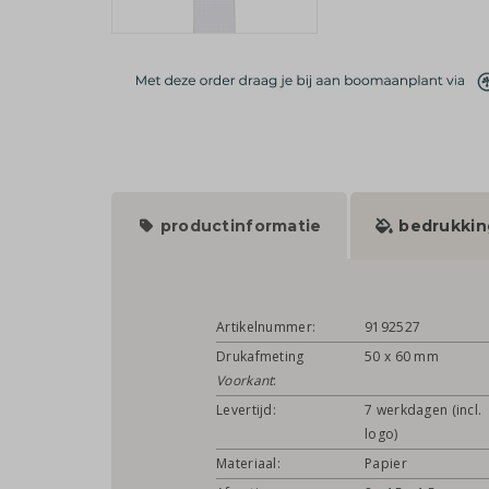
productinformatie
bedrukkin
Artikelnummer:
9192527
Drukafmeting
50 x 60 mm
Voorkant
:
Levertijd:
7 werkdagen (incl.
logo)
Materiaal:
Papier