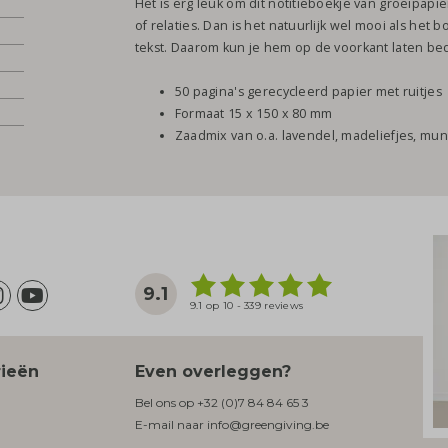
Het is erg leuk om dit notitieboekje van groeipap
of relaties. Dan is het natuurlijk wel mooi als het 
tekst. Daarom kun je hem op de voorkant laten bed
50 pagina's gerecycleerd papier met ruitjes
Formaat 15 x 150 x 80 mm
Zaadmix van o.a. lavendel, madeliefjes, mun
9.1
9.1 op 10 - 339 reviews
rieën
Even overleggen?
Bel ons op
+32 (0)7 84 84 65 3
E-mail naar
info@greengiving.be