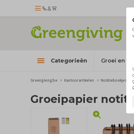
Categorieën
Groei en bl
Greengiving.be
Kantoorartikelen
Notitieboekjes
Groeipapier notit