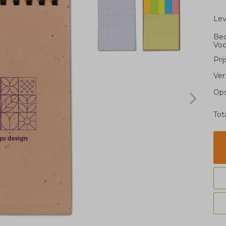
Le
Bed
Voo
Pri
Ver
Ops
Tot