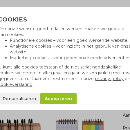
COOKIES
Om onze website goed te laten werken, maken we gebruik
Hulpli
van cookies:
in
Functionele cookies – voor een goed werkende website
Analytische cookies – voor inzicht in het gebruik van onz
website
Marketing cookies – voor gepersonaliseerde advertentie
oei
Drinkflessen
Balpennen
Tote 
U kunt alle cookies toestaan of de niet strikt noodzakelijke
cookies weigeren. In alle gevallen gaan we zorgvuldig met uw
Ringbandboekjes
Groeipapier notitieboekje
gegevens om. Daarover leest u meer in onze
privacy-policy
e
cookieverklaring
.
ieboekje
Personaliseren
Accepteren
Aan
Pro