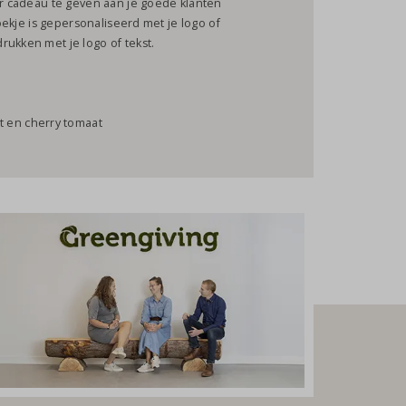
ier cadeau te geven aan je goede klanten
boekje is gepersonaliseerd met je logo of
rukken met je logo of tekst.
t en cherry tomaat