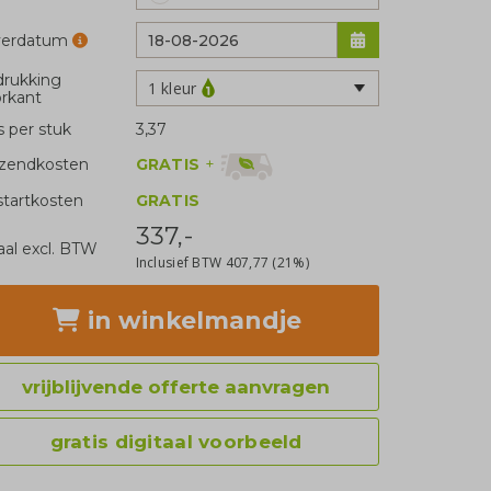
verdatum
rukking
1 kleur
rkant
js per stuk
3,37
GRATIS
+
zendkosten
tartkosten
GRATIS
337,-
aal excl. BTW
Inclusief BTW
407,77
(21%)
in winkelmandje
vrijblijvende offerte aanvragen
gratis digitaal voorbeeld