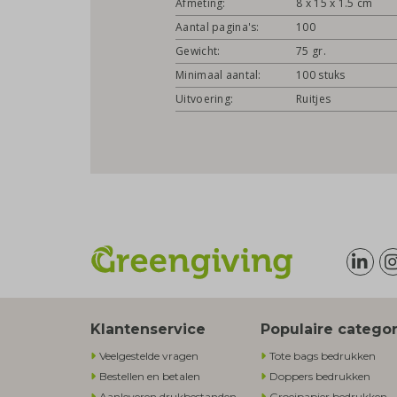
Afmeting:
8 x 15 x 1.5 cm
Aantal pagina's:
100
Gewicht:
75 gr.
Minimaal aantal:
100 stuks
Uitvoering:
Ruitjes
Klantenservice
Populaire catego
Veelgestelde vragen
Tote bags bedrukken
Bestellen en betalen
Doppers bedrukken
Aanleveren drukbestanden
Groeipapier bedrukken