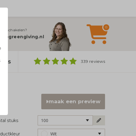
0
jn inschakelen?
fo@greengiving.nl
e
s
bags
339 reviews
n
maak een preview
100
tal stuks
Wit
ductkleur