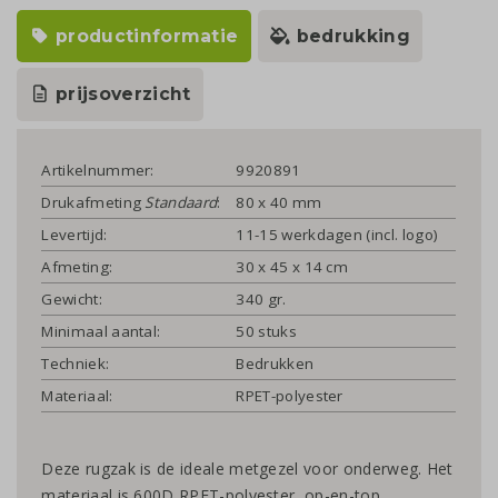
productinformatie
bedrukking
prijsoverzicht
Artikelnummer:
9920891
Drukafmeting
Standaard
:
80 x 40 mm
Levertijd:
11-15 werkdagen (incl. logo)
Afmeting:
30 x 45 x 14 cm
Gewicht:
340 gr.
Minimaal aantal:
50 stuks
Techniek:
Bedrukken
Materiaal:
RPET-polyester
Deze rugzak is de ideale metgezel voor onderweg. Het
materiaal is 600D RPET-polyester, op-en-top