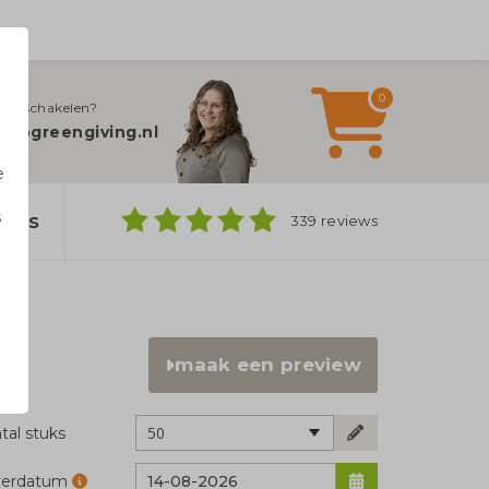
0
jn inschakelen?
fo@greengiving.nl
e
s
bags
339 reviews
n
maak een preview
50
tal stuks
verdatum