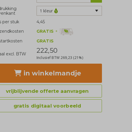
rukking
1 kleur
venkant
js per stuk
4,45
GRATIS
+
zendkosten
tartkosten
GRATIS
222,50
aal excl. BTW
Inclusief BTW
269,23
(21%)
in winkelmandje
vrijblijvende offerte aanvragen
gratis digitaal voorbeeld