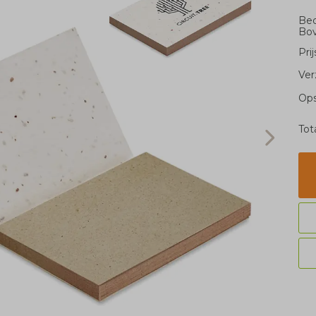
Bed
Bo
Pri
Ver
Ops
Tot