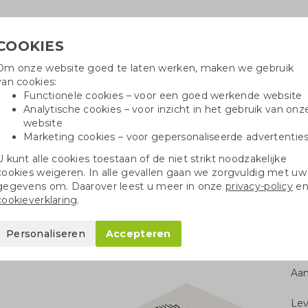
COOKIES
Om onze website goed te laten werken, maken we gebruik
Hulpli
van cookies:
in
Functionele cookies – voor een goed werkende website
Analytische cookies – voor inzicht in het gebruik van onz
website
Marketing cookies – voor gepersonaliseerde advertentie
oei
Drinkflessen
Balpennen
Tote 
U kunt alle cookies toestaan of de niet strikt noodzakelijke
cookies weigeren. In alle gevallen gaan we zorgvuldig met uw
moblok van groeipapier
gegevens om. Daarover leest u meer in onze
privacy-policy
e
cookieverklaring
.
eipapier
Personaliseren
Accepteren
Aan
Le