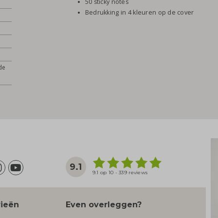
50 sticky notes
Bedrukking in 4 kleuren op de cover
de
9.1
9.1 op 10 - 339 reviews
rieën
Even overleggen?