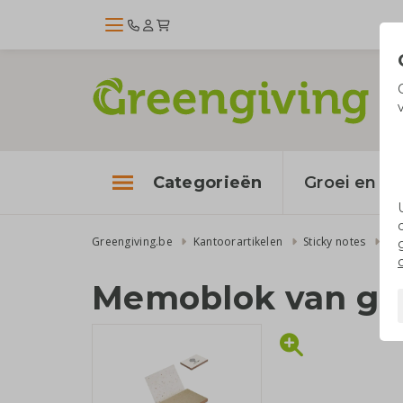
Categorieën
Groei en bl
Greengiving.be
Kantoorartikelen
Sticky notes
Me
Memoblok van gro