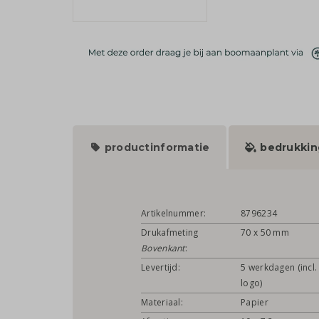
productinformatie
bedrukkin
Artikelnummer:
8796234
Drukafmeting
70 x 50 mm
Bovenkant
:
Levertijd:
5 werkdagen (incl.
logo)
Materiaal:
Papier