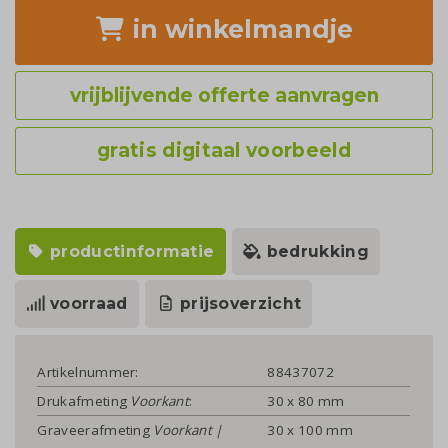
in winkelmandje
vrijblijvende offerte aanvragen
gratis digitaal voorbeeld
productinformatie
bedrukking
voorraad
prijsoverzicht
Artikelnummer:
88437072
Drukafmeting
Voorkant
:
30 x 80 mm
Graveerafmeting
Voorkant |
30 x 100 mm