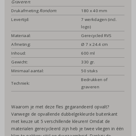
Graveren
:
Drukafmeting
Rondom
:
180 x 40 mm
Levertijd:
7 werkdagen (incl.
logo)
Materiaal:
Gerecycled RVS
Afmeting:
Ø 7 x 24.4 cm
Inhoud:
600 ml
Gewicht:
330 gr.
Minimaal aantal:
50 stuks
Bedrukken of
Techniek:
graveren
Waarom je met deze fles gegarandeerd opvalt?
Vanwege de opvallende dubbelgekleurde buitenkant
met keuze uit 5 verschillende kleuren! Omdat de
materialen gerecycleerd zijn heb je twee vliegen in één
klap te pakken: stijl en duurzaamheid. Dankzij de