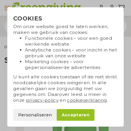
COOKIES
Om onze website goed te laten werken,
maken we gebruik van cookies:
Functionele cookies – voor een goed
werkende website
Duurzame kleding
Truien
Sweater ronde hals
Analytische cookies – voor inzicht in het
gebruik van onze website
Sweater ronde hals
Marketing cookies – voor
gepersonaliseerde advertenties
U kunt alle cookies toestaan of de niet strikt
noodzakelijke cookies weigeren. In alle
gevallen gaan we zorgvuldig met uw
gegevens om. Daarover leest u meer in
onze
privacy-policy
en
cookieverklaring
.
Personaliseren
Accepteren