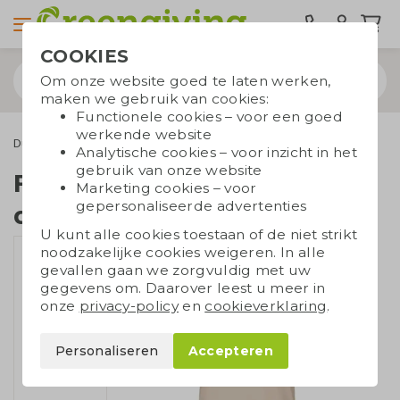
COOKIES
Om onze website goed te laten werken,
maken we gebruik van cookies:
Functionele cookies – voor een goed
werkende website
Duurzame kleding
Organic T-shirts
Fairtrade T-shirt dames
Analytische cookies – voor inzicht in het
gebruik van onze website
Fairtrade T-shirt
Marketing cookies – voor
gepersonaliseerde advertenties
dames
U kunt alle cookies toestaan of de niet strikt
noodzakelijke cookies weigeren. In alle
gevallen gaan we zorgvuldig met uw
gegevens om. Daarover leest u meer in
onze
privacy-policy
en
cookieverklaring
.
Personaliseren
Accepteren