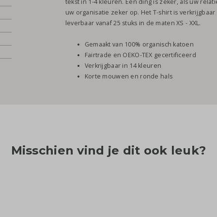
tekst in 1-4 kleuren. Een ding is zeker, als uw relat
uw organisatie zeker op. Het T-shirt is verkrijgbaar
leverbaar vanaf 25 stuks in de maten XS - XXL.
Gemaakt van 100% organisch katoen
Fairtrade en OEKO-TEX gecertificeerd
Verkrijgbaar in 14 kleuren
Korte mouwen en ronde hals
Misschien vind je dit ook leuk?