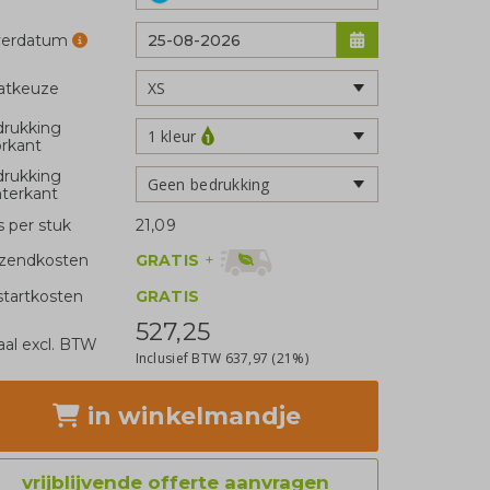
verdatum
atkeuze
rukking
1 kleur
rkant
rukking
Geen bedrukking
terkant
js per stuk
21,09
GRATIS
+
zendkosten
tartkosten
GRATIS
527,25
aal excl. BTW
Inclusief BTW
637,97
(21%)
in winkelmandje
vrijblijvende offerte aanvragen