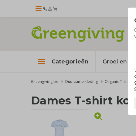
Categorieën
Groei en bl
Greengiving.be
Duurzame kleding
Organic T-shirts
Dames T-shirt ko