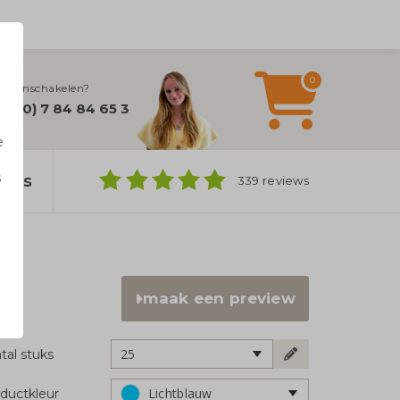
0
lijn inschakelen?
32 (0) 7 84 84 65 3
e
s
bags
339 reviews
n
maak een preview
25
tal stuks
Lichtblauw
ductkleur