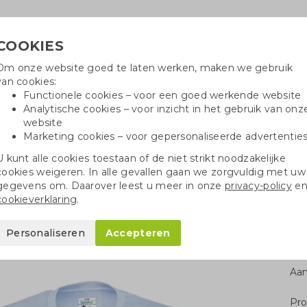
COOKIES
Om onze website goed te laten werken, maken we gebruik
Hulp
van cookies:
+
Functionele cookies – voor een goed werkende website
Analytische cookies – voor inzicht in het gebruik van onz
website
Marketing cookies – voor gepersonaliseerde advertentie
oei
Drinkflessen
Balpennen
Tote 
U kunt alle cookies toestaan of de niet strikt noodzakelijke
cookies weigeren. In alle gevallen gaan we zorgvuldig met uw
Dames T-shirt korte mouw
gegevens om. Daarover leest u meer in onze
privacy-policy
e
cookieverklaring
.
rte mouw
Personaliseren
Accepteren
Aan
Pro