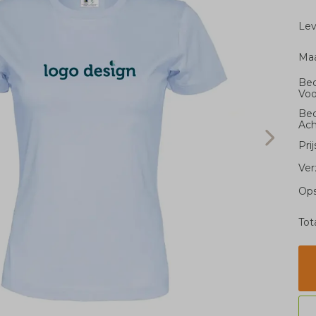
Le
Ma
Bed
Voo
Bed
Ach
Pri
Ver
Ops
Tot