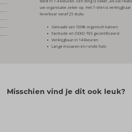
tekst in 1-4 kleuren. Een ding is zeker, als uw relat
uw organisatie zeker op. Het T-shirt is verkrijgbaar
leverbaar vanaf 25 stuks.
Gemaakt van 100% organisch katoen
Fairtrade en OEKO-TEX gecertificeerd
Verkrijgbaar in 14 kleuren
Lange mouwen en ronde hals
Misschien vind je dit ook leuk?