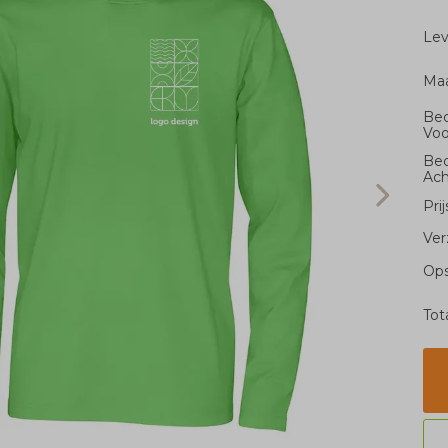
Le
Ma
Bed
Voo
Bed
Ach
Pri
Ver
Ops
Tot