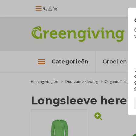
Categorieën
Groei en bl
Greengiving.be
Duurzame kleding
Organic T-shirts
Longsleeve heren