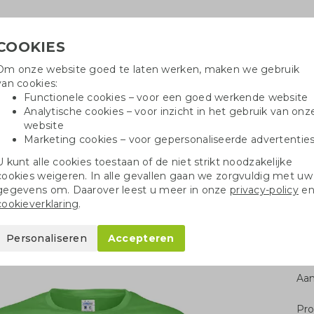
COOKIES
Om onze website goed te laten werken, maken we gebruik
Hulpli
van cookies:
in
Functionele cookies – voor een goed werkende website
Analytische cookies – voor inzicht in het gebruik van onz
website
Marketing cookies – voor gepersonaliseerde advertentie
oei
Drinkflessen
Balpennen
Tote 
U kunt alle cookies toestaan of de niet strikt noodzakelijke
cookies weigeren. In alle gevallen gaan we zorgvuldig met uw
Longsleeve heren
gegevens om. Daarover leest u meer in onze
privacy-policy
e
cookieverklaring
.
Personaliseren
Accepteren
Aan
Pro