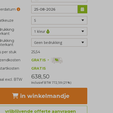
verdatum
atkeuze
rukking
1 kleur
rkant
rukking
Geen bedrukking
terkant
js per stuk
25,54
GRATIS
+
zendkosten
tartkosten
GRATIS
638,50
aal excl. BTW
Inclusief BTW
772,59
(21%)
in winkelmandje
vrijblijvende offerte aanvragen