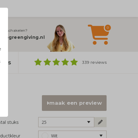
0
jn inschakelen?
fo@greengiving.nl
e
s
bags
339 reviews
n
maak een preview
25
tal stuks
Wit
ductkleur