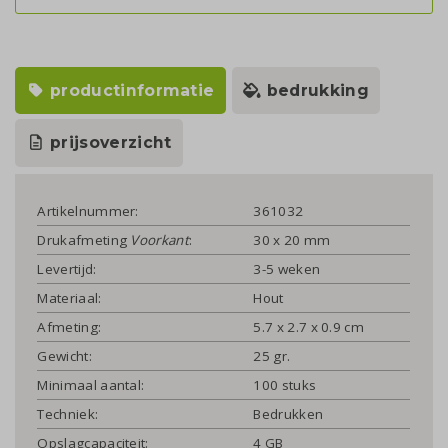
productinformatie
bedrukking
prijsoverzicht
Artikelnummer:
361032
Drukafmeting
Voorkant
:
30 x 20 mm
Levertijd:
3-5 weken
Materiaal:
Hout
Afmeting:
5.7 x 2.7 x 0.9 cm
Gewicht:
25 gr.
Minimaal aantal:
100 stuks
Techniek:
Bedrukken
Opslagcapaciteit:
4 GB