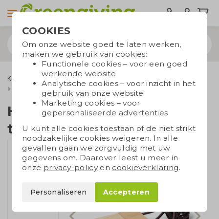
COOKIES
Om onze website goed te laten werken,
maken we gebruik van cookies:
Functionele cookies – voor een goed
werkende website
Kantoorartikelen
USB-sticks
Eco USB sticks
Analytische cookies – voor inzicht in het
Houten USB-stick met touwtje
gebruik van onze website
Marketing cookies – voor
Houten USB-stick met
gepersonaliseerde advertenties
touwtje
U kunt alle cookies toestaan of de niet strikt
noodzakelijke cookies weigeren. In alle
gevallen gaan we zorgvuldig met uw
gegevens om. Daarover leest u meer in
onze
privacy-policy
en
cookieverklaring
.
Personaliseren
Accepteren