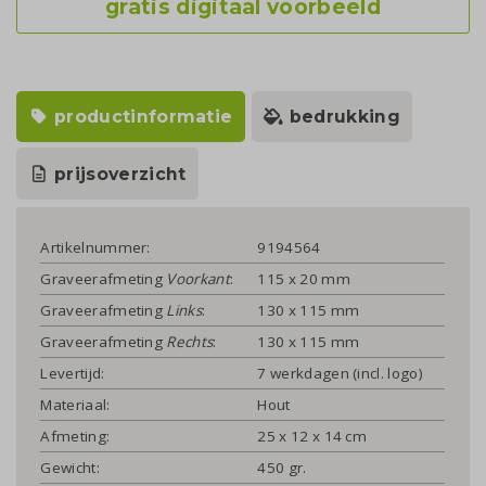
gratis digitaal voorbeeld
productinformatie
bedrukking
prijsoverzicht
Artikelnummer:
9194564
Graveerafmeting
Voorkant
:
115 x 20 mm
Graveerafmeting
Links
:
130 x 115 mm
Graveerafmeting
Rechts
:
130 x 115 mm
Levertijd:
7 werkdagen (incl. logo)
Materiaal:
Hout
Afmeting:
25 x 12 x 14 cm
Gewicht:
450 gr.