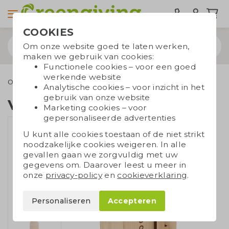
COOKIES
Om onze website goed te laten werken,
maken we gebruik van cookies:
Functionele cookies – voor een goed
werkende website
Outdoor & Vrije tijd
Vogelhuisjes
Vogelhuisje FSC-hout
Analytische cookies – voor inzicht in het
gebruik van onze website
Vogelhuisje FSC-hout
Marketing cookies – voor
gepersonaliseerde advertenties
U kunt alle cookies toestaan of de niet strikt
noodzakelijke cookies weigeren. In alle
gevallen gaan we zorgvuldig met uw
gegevens om. Daarover leest u meer in
onze
privacy-policy
en
cookieverklaring
.
Personaliseren
Accepteren