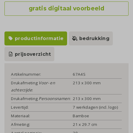
gratis digitaal voorbeeld
productinformatie
bedrukking
prijsoverzicht
Artikelnummer:
67A4S
Drukafmeting
Voor- en
213 x 300 mm
achterzijde
:
Drukafmeting
Persoonsnamen
:
213 x 300 mm
Levertijd:
7 werkdagen (incl. logo)
Materiaal:
Bamboe
Afmeting:
21 x 29.7 cm
Aantal pagina's:
20