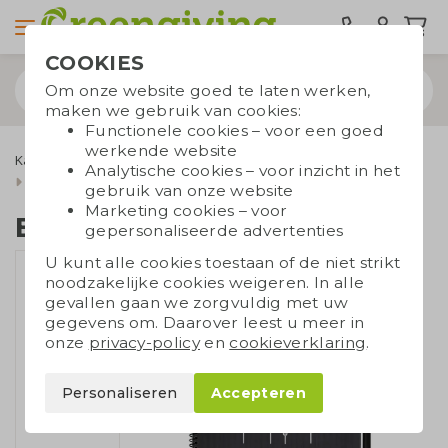
COOKIES
Om onze website goed te laten werken,
maken we gebruik van cookies:
Functionele cookies – voor een goed
werkende website
Kantoorartikelen
Uitwisbare notitieboekjes
Bambook
Analytische cookies – voor inzicht in het
Bambook softcover A4
gebruik van onze website
Marketing cookies – voor
Bambook softcover A4
gepersonaliseerde advertenties
U kunt alle cookies toestaan of de niet strikt
noodzakelijke cookies weigeren. In alle
gevallen gaan we zorgvuldig met uw
gegevens om. Daarover leest u meer in
onze
privacy-policy
en
cookieverklaring
.
Personaliseren
Accepteren