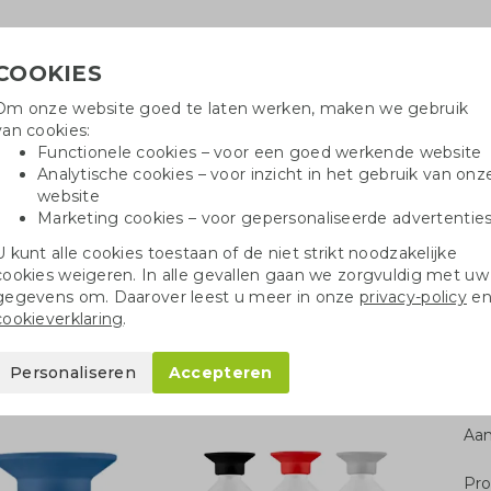
COOKIES
Om onze website goed te laten werken, maken we gebruik
Hulpli
van cookies:
in
Functionele cookies – voor een goed werkende website
Analytische cookies – voor inzicht in het gebruik van onz
website
Marketing cookies – voor gepersonaliseerde advertentie
oei
Drinkflessen
Balpennen
Tote 
U kunt alle cookies toestaan of de niet strikt noodzakelijke
cookies weigeren. In alle gevallen gaan we zorgvuldig met uw
el 800 ml gekleurd
gegevens om. Daarover leest u meer in onze
privacy-policy
e
cookieverklaring
.
 ml gekleurd
Personaliseren
Accepteren
Aan
Pro