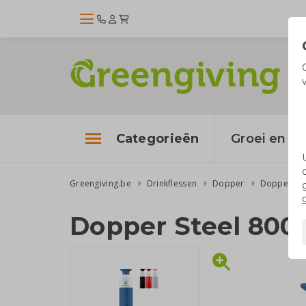
Categorieën
Groei en bl
Greengiving.be
Drinkflessen
Dopper
Dopper Ste
Dopper Steel 800