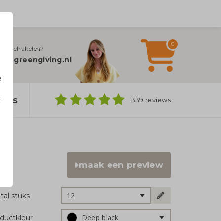
0
jn inschakelen?
fo@greengiving.nl
e
s
bags
339 reviews
n
maak een preview
12
tal stuks
Deep black
ductkleur