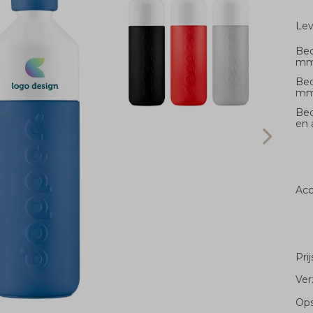
Le
Bed
m
Bed
m
Bed
en 
Acc
Pri
Ver
Ops