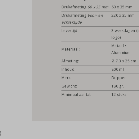
Drukafmeting
60 x 35 mm
:
60 x 35 mm
Drukafmeting
Voor- en
220 x 35 mm
achterzijde
:
Levertijd:
3 werkdagen (i
logo)
Metaal /
Materiaal:
Aluminium
Afmeting:
Ø 7.3 x 25 cm
Inhoud:
800 ml
Merk:
Dopper
Gewicht:
180 gr.
Minimaal aantal:
12 stuks
)