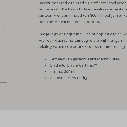
Dankzij het Cradle to Cradle Certified™-label weet
keuze maakt. De fles is BPA-vrij, vaatwasserbeste
kantoor. Met een inhoud van 800 ml hoef je niet vo
combineer hem met een sportdop.
ncl.
Laat je logo of slogan in full colour op de cup druk
voor een duurzame campagne die blijft hangen. Ti
relatiegeschenk op beurzen of evenementen – ge
Gemaakt van gerecycleerd roestvrij staal
Cradle to Cradle Certified™
Inhoud: 800 ml
Vaatwasserbestendig