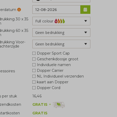
verdatum
rukking 30 x 35
Full colour
m
rukking 60 x 35
Geen bedrukking
m
rukking Voor-
Geen bedrukking
achterzijde
Dopper Sport Cap
Geschenkdoosje groot
Individuele namen
Dopper Carrier
essoires
NL Individueel verzenden
kaart aan Dopper
Dopper Cord
js per stuk
16,46
GRATIS
+
zendkosten
tartkosten
GRATIS