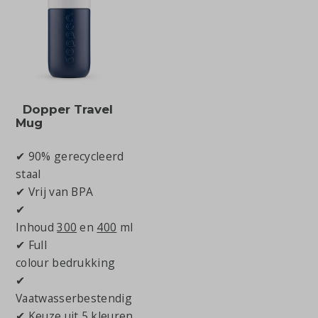
Dopper Travel
Mug
✔ 90% gerecycleerd
staal
✔ Vrij van BPA
✔
Inhoud
300
en
400
ml
✔ Full
colour bedrukking
✔
Vaatwasserbestendig
✔ Keuze uit 5 kleuren