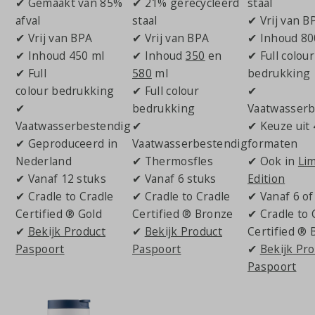
✔ Gemaakt van 85%
✔ 21% gerecycleerd
staal
afval
staal
✔ Vrij van B
✔ Vrij van BPA
✔ Vrij van BPA
✔ Inhoud 80
✔ Inhoud 450 ml
✔ Inhoud
350
en
✔ Full colour
✔ Full
580
ml
bedrukking
colour bedrukking
✔ Full colour
✔
✔
bedrukking
Vaatwasserb
Vaatwasserbestendig
✔
✔ Keuze uit 
✔ Geproduceerd in
Vaatwasserbestendig
formaten
Nederland
✔ Thermosfles
✔ Ook in
Lim
✔ Vanaf 12 stuks
✔ Vanaf 6 stuks
Edition
✔ Cradle to Cradle
✔ Cradle to Cradle
✔ Vanaf 6 of
Certified ® Gold
Certified ® Bronze
✔ Cradle to 
✔
Bekijk Product
✔
Bekijk Product
Certified ® 
Paspoort
Paspoort
✔
Bekijk Pr
Paspoort