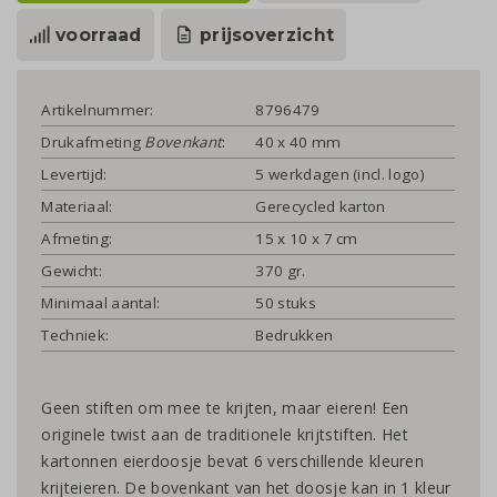
voorraad
prijsoverzicht
Artikelnummer:
8796479
Drukafmeting
Bovenkant
:
40 x 40 mm
Levertijd:
5 werkdagen (incl. logo)
Materiaal:
Gerecycled karton
Afmeting:
15 x 10 x 7 cm
Gewicht:
370 gr.
Minimaal aantal:
50 stuks
Techniek:
Bedrukken
Geen stiften om mee te krijten, maar eieren! Een
originele twist aan de traditionele krijtstiften. Het
kartonnen eierdoosje bevat 6 verschillende kleuren
krijteieren. De bovenkant van het doosje kan in 1 kleur