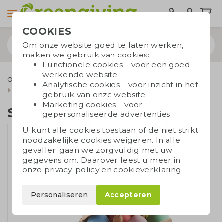
COOKIES
Om onze website goed te laten werken,
maken we gebruik van cookies:
Functionele cookies – voor een goed
werkende website
Outdoor & Vrije tijd
Duurzaam speelgoed en spellen
Analytische cookies – voor inzicht in het
Duurzaam speelgoed
Set van 6 krijteieren
gebruik van onze website
Marketing cookies – voor
Set van 6 krijteieren
gepersonaliseerde advertenties
U kunt alle cookies toestaan of de niet strikt
noodzakelijke cookies weigeren. In alle
gevallen gaan we zorgvuldig met uw
gegevens om. Daarover leest u meer in
onze
privacy-policy
en
cookieverklaring
.
Personaliseren
Accepteren