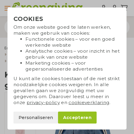
COOKIES
Om onze website goed te laten werken,
maken we gebruik van cookies:
Functionele cookies – voor een goed
werkende website
Eco tassen
Draagtassen
Katoenen draagtassen
Analytische cookies – voor inzicht in het
Gekleurde katoenen tassen
gebruik van onze website
Katoenen plunjezak gerecycleerd
Marketing cookies – voor
gepersonaliseerde advertenties
Katoenen plunjezak
U kunt alle cookies toestaan of de niet strikt
gerecycleerd
noodzakelijke cookies weigeren. In alle
gevallen gaan we zorgvuldig met uw
gegevens om. Daarover leest u meer in
onze
privacy-policy
en
cookieverklaring
.
Personaliseren
Accepteren