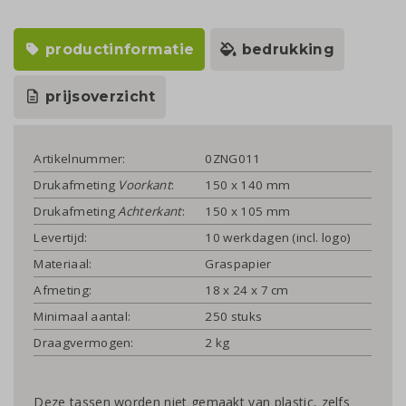
productinformatie
bedrukking
prijsoverzicht
Artikelnummer:
0ZNG011
Drukafmeting
Voorkant
:
150 x 140 mm
Drukafmeting
Achterkant
:
150 x 105 mm
Levertijd:
10 werkdagen (incl. logo)
Materiaal:
Graspapier
Afmeting:
18 x 24 x 7 cm
Minimaal aantal:
250 stuks
Draagvermogen:
2 kg
Deze tassen worden niet gemaakt van plastic, zelfs