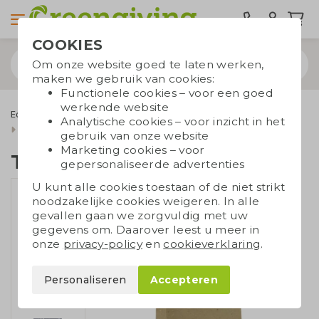
COOKIES
Om onze website goed te laten werken,
maken we gebruik van cookies:
Functionele cookies – voor een goed
werkende website
Eco tassen
Draagtassen
Papieren tassen
Analytische cookies – voor inzicht in het
Gerecycleerde papieren tassen
Tas graspapier middel
gebruik van onze website
Marketing cookies – voor
Tas graspapier middel
gepersonaliseerde advertenties
U kunt alle cookies toestaan of de niet strikt
noodzakelijke cookies weigeren. In alle
gevallen gaan we zorgvuldig met uw
gegevens om. Daarover leest u meer in
onze
privacy-policy
en
cookieverklaring
.
Personaliseren
Accepteren