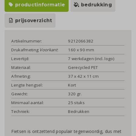
productinformatie
bedrukking
prijsoverzicht
Artikelnummer:
9212066382
Drukafmeting
Voorkant
:
160 x 90 mm
Levertijd:
7 werkdagen (incl. logo)
Materiaal:
Gerecycled PET
Afmeting:
37 x 42 x 11 cm
Lengte hengsel:
Kort
Gewicht:
320 gr.
Minimaal aantal:
25 stuks
Techniek:
Bedrukken
Fietsen is ontzettend populair tegenwoordig, dus met