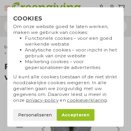
COOKIES
Om onze website goed te laten werken,
maken we gebruik van cookies:
Functionele cookies – voor een goed
werkende website
Eco tassen
Draagtassen
Gerecycleerde tassen
Analytische cookies – voor inzicht in het
Fietstas gerecycleerd vilt
gebruik van onze website
Marketing cookies – voor
Fietstas gerecycleerd
gepersonaliseerde advertenties
vilt
U kunt alle cookies toestaan of de niet strikt
noodzakelijke cookies weigeren. In alle
gevallen gaan we zorgvuldig met uw
gegevens om. Daarover leest u meer in
onze
privacy-policy
en
cookieverklaring
.
Personaliseren
Accepteren