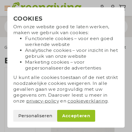
COOKIES
Om onze website goed te laten werken,
maken we gebruik van cookies:
Functionele cookies – voor een goed
werkende website
Groeipapier
Groeipapier enveloppen
Envelop DL onbedrukt
Analytische cookies – voor inzicht in het
gebruik van onze website
Envelop DL onbedrukt
Marketing cookies – voor
gepersonaliseerde advertenties
U kunt alle cookies toestaan of de niet strikt
noodzakelijke cookies weigeren. In alle
gevallen gaan we zorgvuldig met uw
gegevens om. Daarover leest u meer in
onze
privacy-policy
en
cookieverklaring
.
Personaliseren
Accepteren